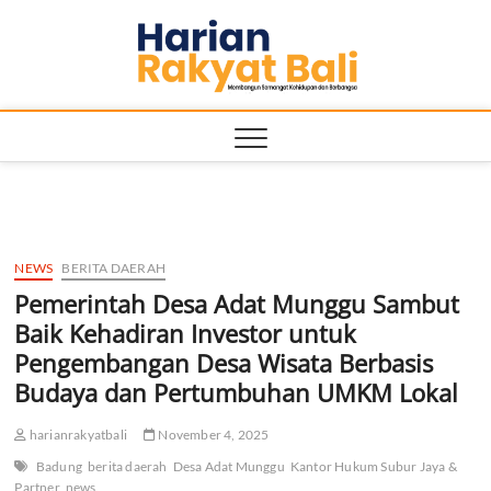
Skip
Harian
to
MEMBANGUN
SEMANGAT
content
KEHIDUPAN
Rakyat
DAN
BERBANGSA
Bali
NEWS
BERITA DAERAH
Pemerintah Desa Adat Munggu Sambut
Baik Kehadiran Investor untuk
Pengembangan Desa Wisata Berbasis
Budaya dan Pertumbuhan UMKM Lokal
harianrakyatbali
November 4, 2025
Badung
berita daerah
Desa Adat Munggu
Kantor Hukum Subur Jaya &
Partner
news