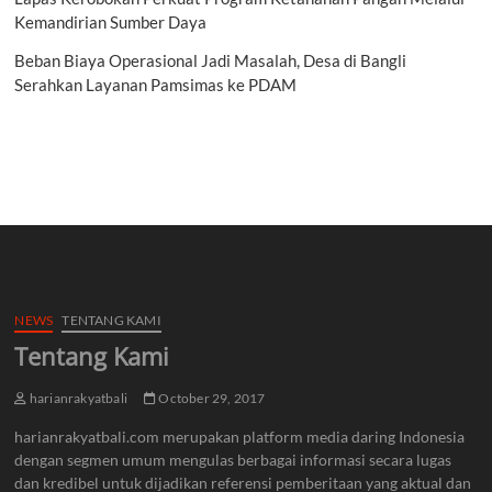
Kemandirian Sumber Daya
Beban Biaya Operasional Jadi Masalah, Desa di Bangli
Serahkan Layanan Pamsimas ke PDAM
NEWS
TENTANG KAMI
Tentang Kami
harianrakyatbali
October 29, 2017
harianrakyatbali.com merupakan platform media daring Indonesia
dengan segmen umum mengulas berbagai informasi secara lugas
dan kredibel untuk dijadikan referensi pemberitaan yang aktual dan