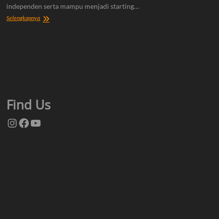
independen serta mampu menjadi starting…
Tentang
Selengkapnya
Kami
Find Us
Instagram
Facebook
YouTube