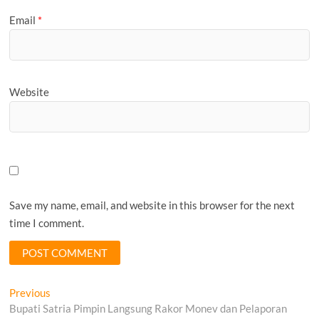
Email
*
Website
Save my name, email, and website in this browser for the next
time I comment.
Post
Previous
Previous
post:
Bupati Satria Pimpin Langsung Rakor Monev dan Pelaporan
navigation