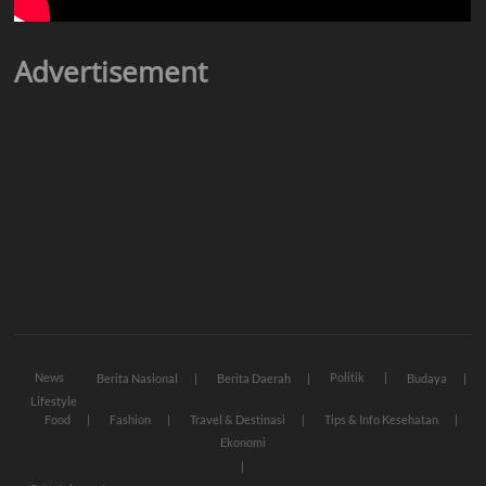
Advertisement
News
Politik
Berita Nasional
Berita Daerah
Budaya
Lifestyle
Food
Fashion
Travel & Destinasi
Tips & Info Kesehatan
Ekonomi