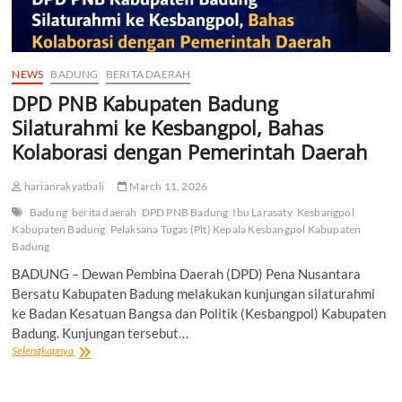
NEWS
BADUNG
BERITA DAERAH
DPD PNB Kabupaten Badung
Silaturahmi ke Kesbangpol, Bahas
Kolaborasi dengan Pemerintah Daerah
harianrakyatbali
March 11, 2026
Badung
berita daerah
DPD PNB Badung
Ibu Larasaty
Kesbangpol
Kabupaten Badung
Pelaksana Tugas (Plt) Kepala Kesbangpol Kabupaten
Badung
BADUNG – Dewan Pembina Daerah (DPD) Pena Nusantara
Bersatu Kabupaten Badung melakukan kunjungan silaturahmi
ke Badan Kesatuan Bangsa dan Politik (Kesbangpol) Kabupaten
Badung. Kunjungan tersebut…
DPD
Selengkapnya
PNB
Kabupaten
Badung