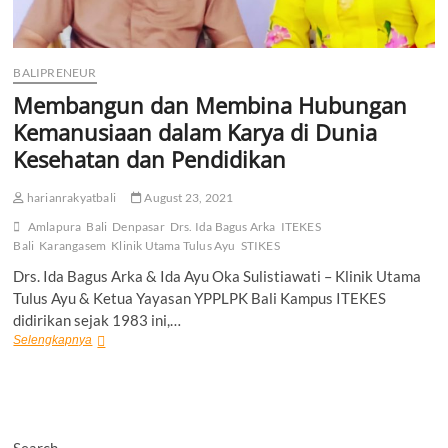
BALIPRENEUR
Membangun dan Membina Hubungan
Kemanusiaan dalam Karya di Dunia
Kesehatan dan Pendidikan
harianrakyatbali
August 23, 2021
Amlapura
Bali
Denpasar
Drs. Ida Bagus Arka
ITEKES
Bali
Karangasem
Klinik Utama Tulus Ayu
STIKES
Drs. Ida Bagus Arka & Ida Ayu Oka Sulistiawati – Klinik Utama
Tulus Ayu & Ketua Yayasan YPPLPK Bali Kampus ITEKES
didirikan sejak 1983 ini,…
Membangun
Selengkapnya
dan
Membina
Hubungan
Kemanusiaan
dalam
Search
Karya