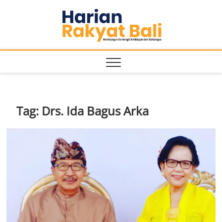
Skip
Harian
to
MEMBANGUN
SEMANGAT
content
KEHIDUPAN
Rakyat
DAN
BERBANGSA
Bali
Tag:
Drs. Ida Bagus Arka