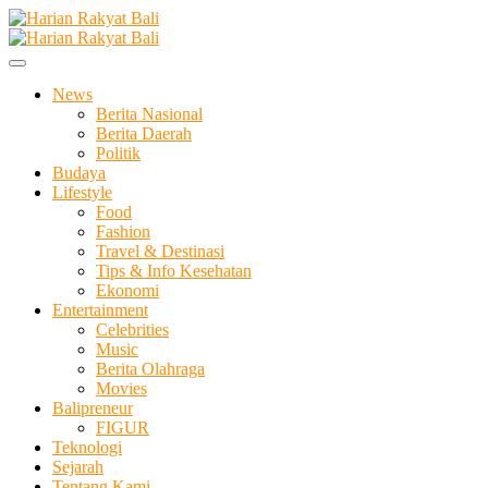
Skip
to
Membangun Semangat Kehidupan dan Berbangsa
content
Harian Rakyat Bali
News
Berita Nasional
Berita Daerah
Politik
Budaya
Lifestyle
Food
Fashion
Travel & Destinasi
Tips & Info Kesehatan
Ekonomi
Entertainment
Celebrities
Music
Berita Olahraga
Movies
Balipreneur
FIGUR
Teknologi
Sejarah
Tentang Kami