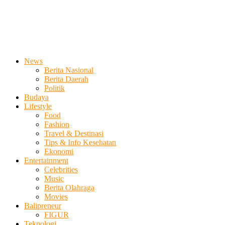
News
Berita Nasional
Berita Daerah
Politik
Budaya
Lifestyle
Food
Fashion
Travel & Destinasi
Tips & Info Kesehatan
Ekonomi
Entertainment
Celebrities
Music
Berita Olahraga
Movies
Balipreneur
FIGUR
Teknologi