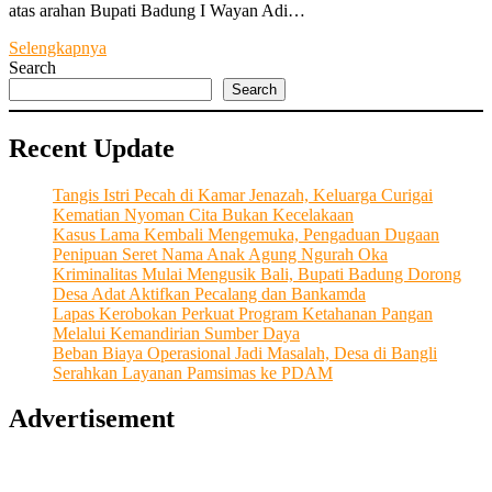
atas arahan Bupati Badung I Wayan Adi…
Banjir
Selengkapnya
Rendam
Search
Dewi
Search
Sri
Kuta,
Recent Update
Wabup
Alit
Sucipta
Tangis Istri Pecah di Kamar Jenazah, Keluarga Curigai
Turun
Kematian Nyoman Cita Bukan Kecelakaan
Langsung
Kasus Lama Kembali Mengemuka, Pengaduan Dugaan
ke
Penipuan Seret Nama Anak Agung Ngurah Oka
Lokasi
Kriminalitas Mulai Mengusik Bali, Bupati Badung Dorong
Desa Adat Aktifkan Pecalang dan Bankamda
Lapas Kerobokan Perkuat Program Ketahanan Pangan
Melalui Kemandirian Sumber Daya
Beban Biaya Operasional Jadi Masalah, Desa di Bangli
Serahkan Layanan Pamsimas ke PDAM
Advertisement