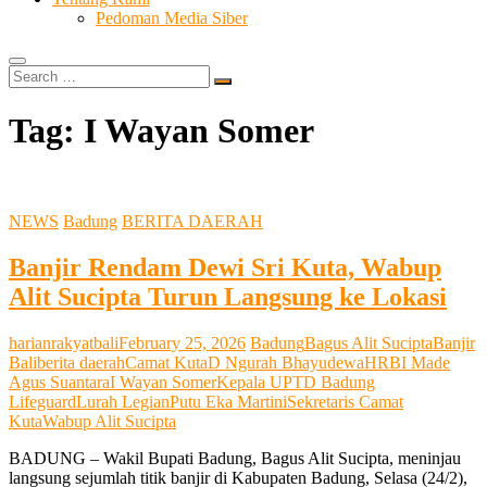
Pedoman Media Siber
Search
…
Tag:
I Wayan Somer
NEWS
Badung
BERITA DAERAH
Banjir Rendam Dewi Sri Kuta, Wabup
Alit Sucipta Turun Langsung ke Lokasi
harianrakyatbali
February 25, 2026
Badung
Bagus Alit Sucipta
Banjir
Bali
berita daerah
Camat Kuta
D Ngurah Bhayudewa
HRB
I Made
Agus Suantara
I Wayan Somer
Kepala UPTD Badung
Lifeguard
Lurah Legian
Putu Eka Martini
Sekretaris Camat
Kuta
Wabup Alit Sucipta
BADUNG – Wakil Bupati Badung, Bagus Alit Sucipta, meninjau
langsung sejumlah titik banjir di Kabupaten Badung, Selasa (24/2),