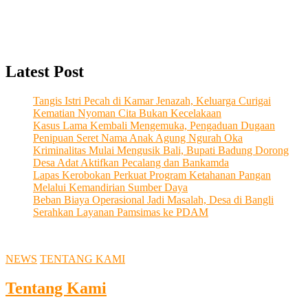
Latest Post
Tangis Istri Pecah di Kamar Jenazah, Keluarga Curigai
Kematian Nyoman Cita Bukan Kecelakaan
Kasus Lama Kembali Mengemuka, Pengaduan Dugaan
Penipuan Seret Nama Anak Agung Ngurah Oka
Kriminalitas Mulai Mengusik Bali, Bupati Badung Dorong
Desa Adat Aktifkan Pecalang dan Bankamda
Lapas Kerobokan Perkuat Program Ketahanan Pangan
Melalui Kemandirian Sumber Daya
Beban Biaya Operasional Jadi Masalah, Desa di Bangli
Serahkan Layanan Pamsimas ke PDAM
NEWS
TENTANG KAMI
Tentang Kami