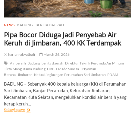
NEWS
BADUNG
BERITA DAERAH
Pipa Bocor Diduga Jadi Penyebab Air
Keruh di Jimbaran, 400 KK Terdampak
harianrakyatbali
March 26, 2026
Air bersih
Badung
berita daerah
Direktur Teknik Perumda Air Minum
Tirta Mangutama Badung
HRB
I Made Suarsa
I Nyoman
Berana
Jimbaran
Ketua Lingkungan Perumahan Sari Jimbaran
PDAM
BADUNG – Sebanyak 400 kepala keluarga (KK) di Perumahan
Sari Jimbaran, Banjar Perarudan, Kelurahan Jimbaran,
Kecamatan Kuta Selatan, mengeluhkan kondisi air bersih yang
kerap keruh…
Pipa
Selengkapnya
Bocor
Diduga
Jadi
Penyebab