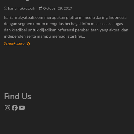
harianrakyatbali
October 29, 2017
harianrakyatbali.com merupakan platform media daring Indonesia
dengan segmen umum mengulas berbagai informasi secara lugas
dan kredibel untuk dijadikan referensi pemberitaan yang aktual dan
independen serta mampu menjadi starting…
Tentang
Selengkapnya
Kami
Find Us
Instagram
Facebook
YouTube