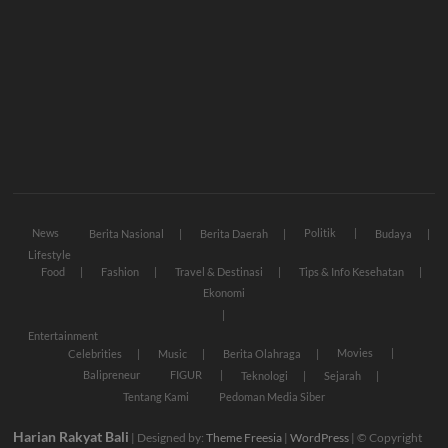
News
Politik
Berita Nasional
Berita Daerah
Budaya
Lifestyle
Food
Fashion
Travel & Destinasi
Tips & Info Kesehatan
Ekonomi
Entertainment
Movies
Celebrities
Music
Berita Olahraga
Balipreneur
FIGUR
Teknologi
Sejarah
Tentang Kami
Pedoman Media Siber
Harian Rakyat Bali
| Designed by:
Theme Freesia
|
WordPress
| © Copyright