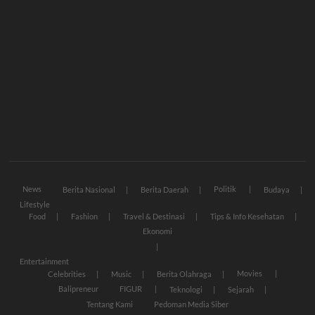
News
Politik
Berita Nasional
Berita Daerah
Budaya
Lifestyle
Food
Fashion
Travel & Destinasi
Tips & Info Kesehatan
Ekonomi
Entertainment
Movies
Celebrities
Music
Berita Olahraga
Balipreneur
FIGUR
Teknologi
Sejarah
Tentang Kami
Pedoman Media Siber