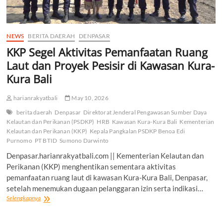
NEWS
BERITA DAERAH
DENPASAR
KKP Segel Aktivitas Pemanfaatan Ruang
Laut dan Proyek Pesisir di Kawasan Kura-
Kura Bali
harianrakyatbali
May 10, 2026
berita daerah
Denpasar
Direktorat Jenderal Pengawasan Sumber Daya
Kelautan dan Perikanan (PSDKP)
HRB
Kawasan Kura-Kura Bali
Kementerian
Kelautan dan Perikanan (KKP)
Kepala Pangkalan PSDKP Benoa Edi
Purnomo
PT BTID
Sumono Darwinto
Denpasar.harianrakyatbali.com || Kementerian Kelautan dan
Perikanan (KKP) menghentikan sementara aktivitas
pemanfaatan ruang laut di kawasan Kura-Kura Bali, Denpasar,
setelah menemukan dugaan pelanggaran izin serta indikasi…
KKP
Selengkapnya
Segel
Aktivitas