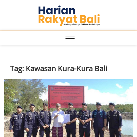
Skip
Harian
to
MEMBANGUN
SEMANGAT
content
KEHIDUPAN
Rakyat
DAN
BERBANGSA
Bali
Tag:
Kawasan Kura-Kura Bali