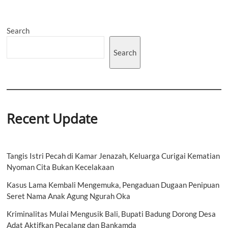
Pemanfaatan
Ruang
Laut
Search
dan
Proyek
Pesisir
Search
di
Kawasan
Kura-
Kura
Bali
Recent Update
Tangis Istri Pecah di Kamar Jenazah, Keluarga Curigai Kematian
Nyoman Cita Bukan Kecelakaan
Kasus Lama Kembali Mengemuka, Pengaduan Dugaan Penipuan
Seret Nama Anak Agung Ngurah Oka
Kriminalitas Mulai Mengusik Bali, Bupati Badung Dorong Desa
Adat Aktifkan Pecalang dan Bankamda