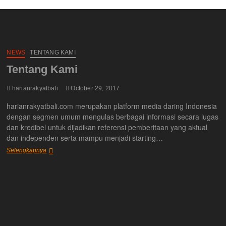
NEWS
TENTANG KAMI
Tentang Kami
harianrakyatbali
October 29, 2017
harianrakyatbali.com merupakan platform media daring Indonesia
dengan segmen umum mengulas berbagai informasi secara lugas
dan kredibel untuk dijadikan referensi pemberitaan yang aktual
dan independen serta mampu menjadi starting…
Tentang
Selengkapnya
Kami