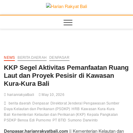
Skip
to
Harian
MEMBANGUN
content
SEMANGAT
KEHIDUPAN DAN
Rakyat
BERBANGSA
Bali
NEWS
BERITA DAERAH
DENPASAR
KKP Segel Aktivitas Pemanfaatan Ruang
Laut dan Proyek Pesisir di Kawasan
Kura-Kura Bali
harianrakyatbali
May 10, 2026
berita daerah
Denpasar
Direktorat Jenderal Pengawasan Sumber
Daya Kelautan dan Perikanan (PSDKP)
HRB
Kawasan Kura-Kura
Bali
Kementerian Kelautan dan Perikanan (KKP)
Kepala Pangkalan
PSDKP Benoa Edi Purnomo
PT BTID
Sumono Darwinto
Denpasar.harianrakyatbali.com
|| Kementerian Kelautan dan