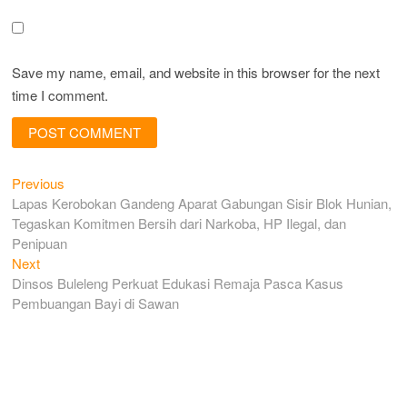
Save my name, email, and website in this browser for the next
time I comment.
Previous
Post
Previous
post:
Lapas Kerobokan Gandeng Aparat Gabungan Sisir Blok Hunian,
navigation
Tegaskan Komitmen Bersih dari Narkoba, HP Ilegal, dan
Penipuan
Next
Next
post:
Dinsos Buleleng Perkuat Edukasi Remaja Pasca Kasus
Pembuangan Bayi di Sawan