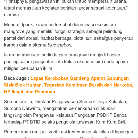
“Prinsipnya, pengawasan ini bukan untuk mempersulit usaha,
tetapi memastikan kegiatan berjalan lancar sesuai ketentuan,”
ujarnya.
Menurut Ipunk, kawasan tersebut didominasi ekosistem
mangrove yang memiliki fungsi strategis sebagai pelindung
pantai dari abrasi, habitat berbagai biota laut, sekaligus penyerap
karbon dalam skema
blue carbon.
Ia menambahkan, perlindungan mangrove menjadi bagian
penting dalam penguatan tata kelola ekonomi biru serta upaya
mitigasi perubahan iklim.
Baca Juga :
Lapas Kerobokan Gandeng Aparat Gabungan
Sisir Blok Hunian, Tegaskan Komitmen Bersih dari Narkoba,
HP Ilegal, dan Penipuan
Sementara itu, Direktur Pengawasan Sumber Daya Kelautan,
Sumono Darwinto, mengatakan pemeriksaan dilakukan
langsung oleh Pengawas Kelautan Pangkalan PSDKP Benoa
terhadap PT BTID selaku pengelola kawasan Kura-Kura Bali.
Pemeriksaan meliputi verifikasi kesesuaian aktivitas di lapangan