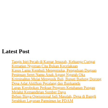
Latest Post
Tangis Istri Pecah di Kamar Jenazah, Keluarga Curigai
Kematian Nyoman Cita Bukan Kecelakaan
Kasus Lama Kembali Mengemuka, Pengaduan Dugaan
Penipuan Seret Nama Anak Agung Ngurah Oka
Kriminalitas Mulai Mengusik Bali, Bupati Badung Dorong
Desa Adat Aktifkan Pecalang dan Bankamda
Lapas Kerobokan Perkuat Program Ketahanan Pangan
Melalui Kemandirian Sumber Daya
Beban Biaya Operasional Jadi Masalah, Desa di Bangli
Serahkan Layanan Pamsimas ke PDAM