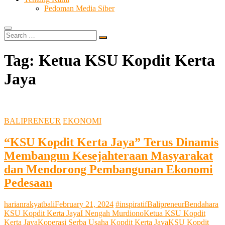
Pedoman Media Siber
Search
…
Tag:
Ketua KSU Kopdit Kerta
Jaya
BALIPRENEUR
EKONOMI
“KSU Kopdit Kerta Jaya” Terus Dinamis
Membangun Kesejahteraan Masyarakat
dan Mendorong Pembangunan Ekonomi
Pedesaan
harianrakyatbali
February 21, 2024
#inspiratif
Balipreneur
Bendahara
KSU Kopdit Kerta Jaya
I Nengah Murdiono
Ketua KSU Kopdit
Kerta Jaya
Koperasi Serba Usaha Kopdit Kerta Jaya
KSU Kopdit