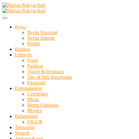
Skip
to
Membangun Semangat Kehidupan dan Berbangsa
content
Harian Rakyat Bali
News
Berita Nasional
Berita Daerah
Politik
Budaya
Lifestyle
Food
Fashion
Travel & Destinasi
Tips & Info Kesehatan
Ekonomi
Entertainment
Celebrities
Music
Berita Olahraga
Movies
Balipreneur
FIGUR
Teknologi
Sejarah
Tentang Kami