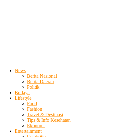
News
Berita Nasional
Berita Daerah
Politik
Budaya
Lifestyle
Food
Fashion
Travel & Destinasi
Tips & Info Kesehatan
Ekonomi
Entertainment
Celebrities