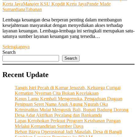
Kerta Jaya
Manajer KSU Kopdit Kerta Jaya
Pande Made
Sumardiana
Tabanan
Lembaga keuangan desa berperan penting dalam membangun
kesejahteraan masyarakat dengan menyediakan akses terhadap
layanan keuangan. Lembaga-lembaga ini seringkali merupakan satu-
satunya sumber layanan keuangan yang tersedia…
“KSU
Selengkapnya
Kopdit
Search
Kerta
Search
Jaya”
Terus
Recent Update
Dinamis
Membangun
Kesejahteraan
Tangis Istri Pecah di Kamar Jenazah, Keluarga Curigai
Masyarakat
Kematian Nyoman Cita Bukan Kecelakaan
dan
Kasus Lama Kembali Mengemuka, Pengaduan Dugaan
Mendorong
Penipuan Seret Nama Anak Agung Ngurah Oka
Pembangunan
Kriminalitas Mulai Mengusik Bali, Bupati Badung Dorong
Ekonomi
Desa Adat Aktifkan Pecalang dan Bankamda
Pedesaan
Lapas Kerobokan Perkuat Program Ketahanan Pangan
Melalui Kemandirian Sumber Daya
Beban Biaya Operasional Jadi Masalah, Desa di Bangli