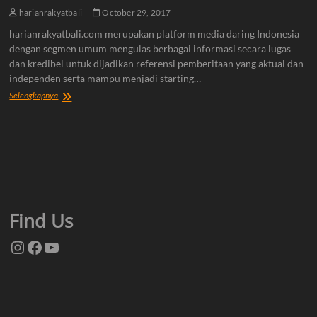
harianrakyatbali
October 29, 2017
harianrakyatbali.com merupakan platform media daring Indonesia
dengan segmen umum mengulas berbagai informasi secara lugas
dan kredibel untuk dijadikan referensi pemberitaan yang aktual dan
independen serta mampu menjadi starting…
Tentang
Selengkapnya
Kami
Find Us
Instagram
Facebook
YouTube