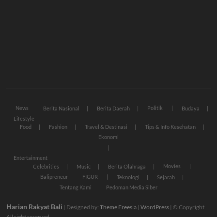
News
Politik
Berita Nasional
Berita Daerah
Budaya
Lifestyle
Food
Fashion
Travel & Destinasi
Tips & Info Kesehatan
Ekonomi
Entertainment
Movies
Celebrities
Music
Berita Olahraga
Balipreneur
FIGUR
Teknologi
Sejarah
Tentang Kami
Pedoman Media Siber
Harian Rakyat Bali
| Designed by:
Theme Freesia
|
WordPress
| © Copyright
All right reserved