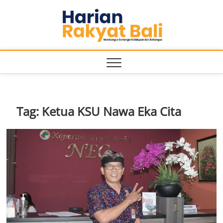
Skip
Harian
to
MEMBANGUN
SEMANGAT
content
KEHIDUPAN
Rakyat
DAN
BERBANGSA
Bali
Tag:
Ketua KSU Nawa Eka Cita