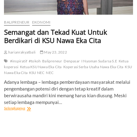
BALIPRENEUR
EKONOMI
Semangat dan Tekad Kuat Untuk
Berdikari di KSU Nawa Eka Cita
harianrakyatbali
May 23, 2022
#inspiratif
#tokoh
Balipreneur
Denpasar
I Nyoman Sudarsa S.E
Ketua
koperasi
Ketua KSU Nawa Eka Cita
Koperasi Serba Usaha Nawa Eka Cita
KSU
Nawa Eka Cita
KSU NEC
NEC
Adanya lembaga – lembaga pemberdayaan masyarakat melalui
pengembangan potensi diri dengan tetap kreatif dalam
berwirausaha mandiri kini memang harus kian diusung. Meski
setiap lembaga mempunyai…
Semangat
Selengkapnya
dan
Tekad
Kuat
Untuk
Berdikari