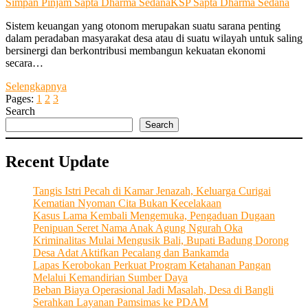
Simpan Pinjam Sapta Dharma Sedana
KSP Sapta Dharma Sedana
Sistem keuangan yang otonom merupakan suatu sarana penting
dalam peradaban masyarakat desa atau di suatu wilayah untuk saling
bersinergi dan berkontribusi membangun kekuatan ekonomi
secara…
KSP
Selengkapnya
Sapta
Pages:
1
2
3
Dharma
Search
Sedana
Search
Kokoh
Dengan
Recent Update
Etos
Kerja
Saling
Tangis Istri Pecah di Kamar Jenazah, Keluarga Curigai
Menguatkan
Kematian Nyoman Cita Bukan Kecelakaan
Dalam
Kasus Lama Kembali Mengemuka, Pengaduan Dugaan
Mencapai
Penipuan Seret Nama Anak Agung Ngurah Oka
Kesejahteraan
Kriminalitas Mulai Mengusik Bali, Bupati Badung Dorong
Bersama
Desa Adat Aktifkan Pecalang dan Bankamda
Lapas Kerobokan Perkuat Program Ketahanan Pangan
Melalui Kemandirian Sumber Daya
Beban Biaya Operasional Jadi Masalah, Desa di Bangli
Serahkan Layanan Pamsimas ke PDAM