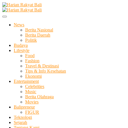
Skip
to
Membangun Semangat Kehidupan dan Berbangsa
content
Harian Rakyat Bali
News
Berita Nasional
Berita Daerah
Politik
Budaya
Lifestyle
Food
Fashion
Travel & Destinasi
Tips & Info Kesehatan
Ekonomi
Entertainment
Celebrities
Music
Berita Olahraga
Movies
Balipreneur
FIGUR
Teknologi
Sejarah
Tentang Kami