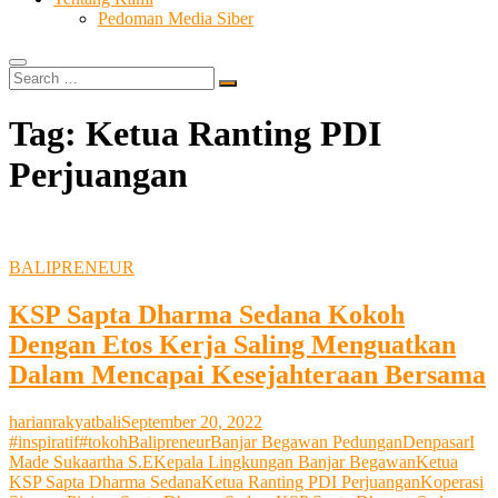
Pedoman Media Siber
Search
…
Tag:
Ketua Ranting PDI
Perjuangan
BALIPRENEUR
KSP Sapta Dharma Sedana Kokoh
Dengan Etos Kerja Saling Menguatkan
Dalam Mencapai Kesejahteraan Bersama
harianrakyatbali
September 20, 2022
#inspiratif
#tokoh
Balipreneur
Banjar Begawan Pedungan
Denpasar
I
Made Sukaartha S.E
Kepala Lingkungan Banjar Begawan
Ketua
KSP Sapta Dharma Sedana
Ketua Ranting PDI Perjuangan
Koperasi