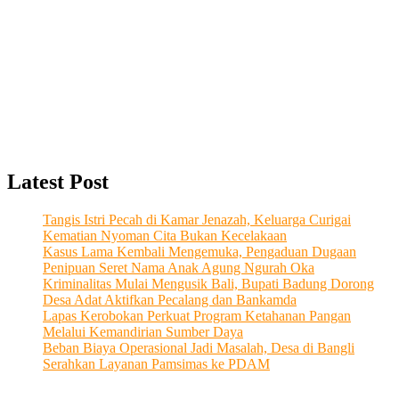
Latest Post
Tangis Istri Pecah di Kamar Jenazah, Keluarga Curigai
Kematian Nyoman Cita Bukan Kecelakaan
Kasus Lama Kembali Mengemuka, Pengaduan Dugaan
Penipuan Seret Nama Anak Agung Ngurah Oka
Kriminalitas Mulai Mengusik Bali, Bupati Badung Dorong
Desa Adat Aktifkan Pecalang dan Bankamda
Lapas Kerobokan Perkuat Program Ketahanan Pangan
Melalui Kemandirian Sumber Daya
Beban Biaya Operasional Jadi Masalah, Desa di Bangli
Serahkan Layanan Pamsimas ke PDAM