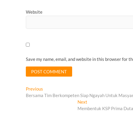
Website
Save my name, email, and website in this browser for t
Post
Previous
Previous
post:
Bersama Tim Berkompeten Siap Ngayah Untuk Masyar
navigation
Next
Next
post:
Membentuk KSP Prima Duta