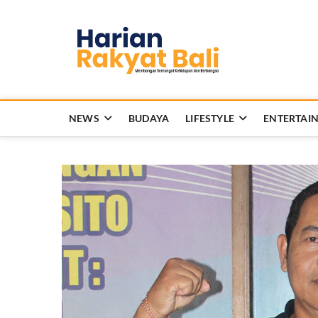
Skip
to
Harian 
content
MEMBANGUN SEMANG
NEWS
BUDAYA
LIFESTYLE
ENTERTAI