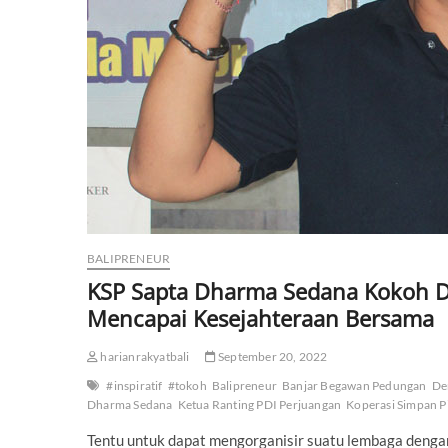
BALIPRENEUR
KSP Sapta Dharma Sedana Kokoh D
Mencapai Kesejahteraan Bersama
harianrakyatbali
September 20, 2022
#inspiratif
#tokoh
Balipreneur
Banjar Begawan Pedungan
De
Dharma Sedana
Ketua Ranting PDI Perjuangan
Koperasi Simpan P
Tentu untuk dapat mengorganisir suatu lembaga dengan