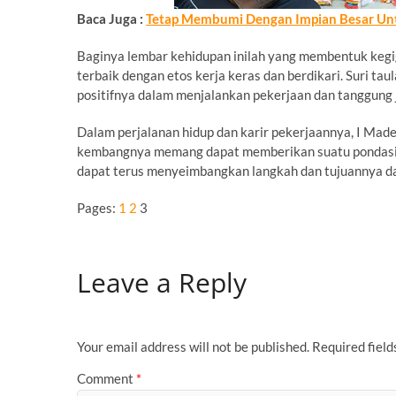
Baca Juga :
Tetap Membumi Dengan Impian Besar Un
Baginya lembar kehidupan inilah yang membentuk kegi
terbaik dengan etos kerja keras dan berdikari. Suri t
positifnya dalam menjalankan pekerjaan dan tanggung 
Dalam perjalanan hidup dan karir pekerjaannya, I Ma
kembangnya memang dapat memberikan suatu pondasi pene
dapat terus menyeimbangkan langkah dan tujuannya d
Pages:
1
2
3
Leave a Reply
Your email address will not be published.
Required fiel
Comment
*