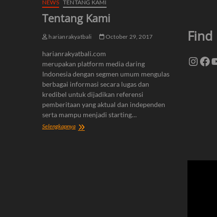
NEWS
TENTANG KAMI
Tentang Kami
Find
harianrakyatbali
October 29, 2017
harianrakyatbali.com
Insta
Fa
Y
merupakan platform media daring
Indonesia dengan segmen umum mengulas
berbagai informasi secara lugas dan
kredibel untuk dijadikan referensi
pemberitaan yang aktual dan independen
serta mampu menjadi starting…
Tentang
Selengkapnya
Kami