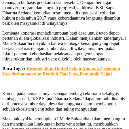
keuangan berbasis gerakan sosial tersebut. Dengan berbagai
manuver program dan langkah progresif, akhirnya ‘KSP Sapta
Dharma Sedana’ kemudian resmi menjadi organisasi berbadan
hukum pada tahun 2017 yang keberadaannya langsung disambut
baik oleh masyarakat di wilayahnya.
Lembaga koperasi menjadi tumpuan bagi desa untuk tetap dapat
bertahan di era globalisasi industri. Dalam menjalankan kinerjanya, I
Made Sukaartha meyakini bahwa lembaga keuangan yang dapat
berjalan selaras dengan sumber daya di wilayahnya merupakan
faktor penentu keberhasilan pelaksanaan pengembangan
infrastruktur dan industri yang dikelola oleh masyarakatnya.
Baca Juga :
Kesungguhan Hati di Setiap Amanat, Cerminan
Kesederhanaan dan Rendah Hati Sang Pemimpin Sejati
Karena pada kenyataannya, sebagai lembaga ekonomi sekaligus
lembaga sosial, ‘KSP Sapta Dharma Sedana’ dapat tumbuh dinamis
dari potensi sumber daya desa dan anggota dalam membangun
sebuah ekosistem yang sehat dan saling menguatkan.
Maka tak ayal kepemimpinan I Made Sukaartha dalam membangun
dan menciptakan lingkungan kerja yang sehat itu, membuahkan