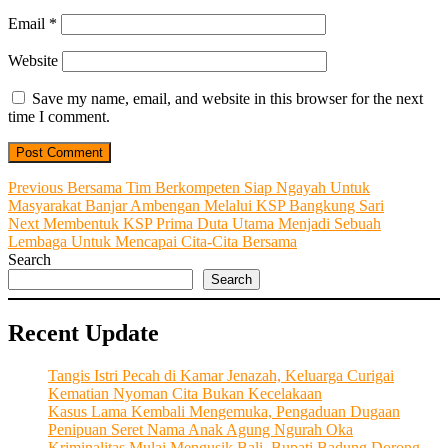
Email
*
Website
Save my name, email, and website in this browser for the next
time I comment.
Post
Previous
Previous
Bersama Tim Berkompeten Siap Ngayah Untuk
post:
Masyarakat Banjar Ambengan Melalui KSP Bangkung Sari
navigation
Next
Next
Membentuk KSP Prima Duta Utama Menjadi Sebuah
post:
Lembaga Untuk Mencapai Cita-Cita Bersama
Search
Search
Recent Update
Tangis Istri Pecah di Kamar Jenazah, Keluarga Curigai
Kematian Nyoman Cita Bukan Kecelakaan
Kasus Lama Kembali Mengemuka, Pengaduan Dugaan
Penipuan Seret Nama Anak Agung Ngurah Oka
Kriminalitas Mulai Mengusik Bali, Bupati Badung Dorong