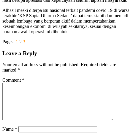
hasil berupa apresiasi dan kepercayaan seluruh lapisan masyarakat.
Alhasil meski diterpa isu nasional terkait pandemi covid 19 di warsa
terakhir ‘KSP Sapta Dharma Sedana’ dapat terus stabil dan menjadi
sebuah lembaga yang berperan aktif dalam mempertahankan
keseimbangan ekonomi di wilayah sekitarnya, sesuai dengan
harapan awal koperasi ini dibentuk.
Pages:
1
2
3
Leave a Reply
Your email address will not be published.
Required fields are
marked
*
Comment
*
Name
*