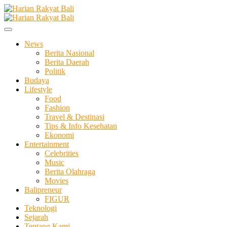
Skip
to
Membangun Semangat Kehidupan dan Berbangsa
content
Harian Rakyat Bali
News
Berita Nasional
Berita Daerah
Politik
Budaya
Lifestyle
Food
Fashion
Travel & Destinasi
Tips & Info Kesehatan
Ekonomi
Entertainment
Celebrities
Music
Berita Olahraga
Movies
Balipreneur
FIGUR
Teknologi
Sejarah
Tentang Kami