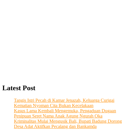
Latest Post
Tangis Istri Pecah di Kamar Jenazah, Keluarga Curigai
Kematian Nyoman Cita Bukan Kecelakaan
Kasus Lama Kembali Mengemuka, Pengaduan Dugaan
Penipuan Seret Nama Anak Agung Ngurah Oka
Kriminalitas Mulai Mengusik Bali, Bupati Badung Dorong
Desa Adat Aktifkan Pecalang dan Bankamda