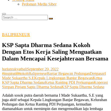
Pedoman Media Siber
Search
…
BALIPRENEUR
KSP Sapta Dharma Sedana Kokoh
Dengan Etos Kerja Saling Menguatkan
Dalam Mencapai Kesejahteraan Bersama
harianrakyatbali
September 20, 2022
#inspiratif
#tokoh
Balipreneur
Banjar Begawan Pedungan
Denpasar
I
Made Sukaartha S.E
Kepala Lingkungan Banjar Begawan
Ketua
KSP Sapta Dharma Sedana
Ketua Ranting PDI Perjuangan
Koperasi
Simpan Pinjam Sapta Dharma Sedana
KSP Sapta Dharma Sedana
Adalah sosok putra daerah bernama I Made Sukaartha, S.E yang
juga aktif sebagai Kepala Lingkungan Banjar Begawan, Kelurahan
Pedungan dan Ketua Ranting PDI Perjuangan, kemudian
diamanahkan untuk memimpin dan mengemudikan laju lembaga