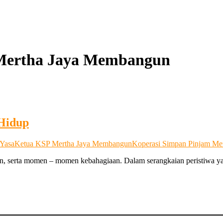
 Mertha Jaya Membangun
Hidup
 Yasa
Ketua KSP Mertha Jaya Membangun
Koperasi Simpan Pinjam Me
an, serta momen – momen kebahagiaan. Dalam serangkaian peristiwa y