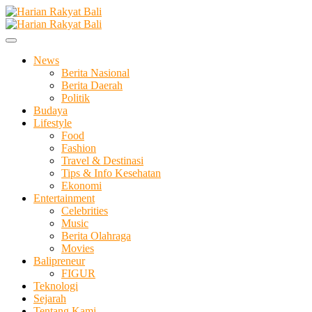
Skip
to
Membangun Semangat Kehidupan dan Berbangsa
content
Harian Rakyat Bali
News
Berita Nasional
Berita Daerah
Politik
Budaya
Lifestyle
Food
Fashion
Travel & Destinasi
Tips & Info Kesehatan
Ekonomi
Entertainment
Celebrities
Music
Berita Olahraga
Movies
Balipreneur
FIGUR
Teknologi
Sejarah
Tentang Kami