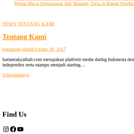
Beban Biaya Operasional Jadi Masalah, Desa di Bangli Ser
NEWS
TENTANG KAMI
Tentang Kami
harianrakyatbali
October 29, 2017
harianrakyatbali.com merupakan platform media daring Indonesia den
independen serta mampu menjadi starting…
Tentang
Selengkapnya
Kami
Find Us
Instagram
Facebook
YouTube