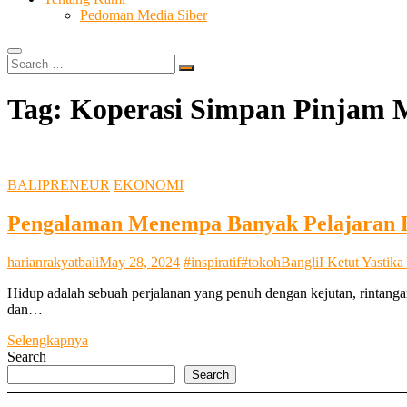
Pedoman Media Siber
Search
…
Tag:
Koperasi Simpan Pinjam
BALIPRENEUR
EKONOMI
Pengalaman Menempa Banyak Pelajaran 
harianrakyatbali
May 28, 2024
#inspiratif
#tokoh
Bangli
I Ketut Yastika
Hidup adalah sebuah perjalanan yang penuh dengan kejutan, rintang
dan…
Pengalaman
Selengkapnya
Menempa
Search
Banyak
Search
Pelajaran
Hidup