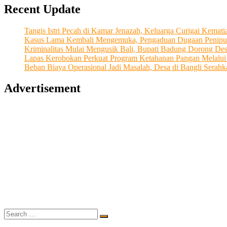
Recent Update
Tangis Istri Pecah di Kamar Jenazah, Keluarga Curigai Kema
Kasus Lama Kembali Mengemuka, Pengaduan Dugaan Penipu
Kriminalitas Mulai Mengusik Bali, Bupati Badung Dorong De
Lapas Kerobokan Perkuat Program Ketahanan Pangan Melalu
Beban Biaya Operasional Jadi Masalah, Desa di Bangli Ser
Advertisement
Search
…