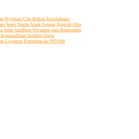
tian Nyoman Cita Bukan Kecelakaan
an Seret Nama Anak Agung Ngurah Oka
sa Adat Aktifkan Pecalang dan Bankamda
i Kemandirian Sumber Daya
ahkan Layanan Pamsimas ke PDAM