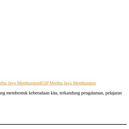
rtha Jaya Membangun
KSP Mertha Jaya Membangun
ang membentuk keberadaan kita, terkandung pengalaman, pelajaran