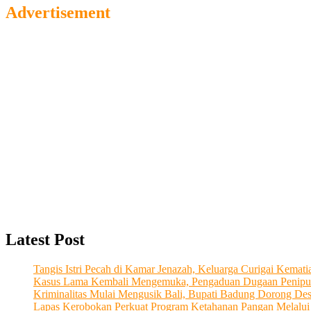
Advertisement
Latest Post
Tangis Istri Pecah di Kamar Jenazah, Keluarga Curigai Kema
Kasus Lama Kembali Mengemuka, Pengaduan Dugaan Penipu
Kriminalitas Mulai Mengusik Bali, Bupati Badung Dorong De
Lapas Kerobokan Perkuat Program Ketahanan Pangan Melalu