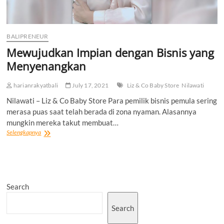
BALIPRENEUR
Mewujudkan Impian dengan Bisnis yang
Menyenangkan
harianrakyatbali
July 17, 2021
Liz & Co Baby Store
Nilawati
Nilawati – Liz & Co Baby Store Para pemilik bisnis pemula sering
merasa puas saat telah berada di zona nyaman. Alasannya
mungkin mereka takut membuat…
Mewujudkan
Selengkapnya
Impian
dengan
Bisnis
yang
Menyenangkan
Search
Search