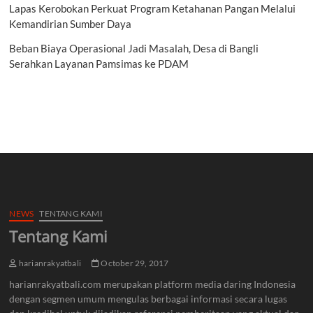
Lapas Kerobokan Perkuat Program Ketahanan Pangan Melalui
Kemandirian Sumber Daya
Beban Biaya Operasional Jadi Masalah, Desa di Bangli
Serahkan Layanan Pamsimas ke PDAM
NEWS
TENTANG KAMI
Tentang Kami
harianrakyatbali
October 29, 2017
harianrakyatbali.com merupakan platform media daring Indonesia
dengan segmen umum mengulas berbagai informasi secara lugas