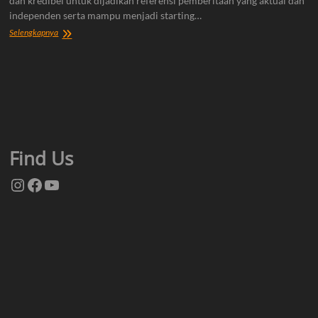
dan kredibel untuk dijadikan referensi pemberitaan yang aktual dan
independen serta mampu menjadi starting…
Tentang
Selengkapnya
Kami
Find Us
Instagram
Facebook
YouTube