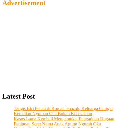
Advertisement
Latest Post
Tangis Istri Pecah di Kamar Jenazah, Keluarga Curigai
Kematian Nyoman Cita Bukan Kecelakaan
Kasus Lama Kembali Mengemuka, Pengaduan Dugaan
Penipuan Seret Nama Anak Agung Ngurah Oka