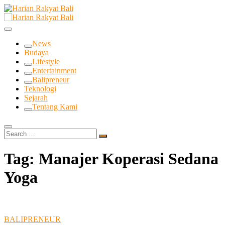
Skip
to
Membangun Semangat Kehidupan dan Berbangsa
content
Harian Rakyat Bali
News
Budaya
Lifestyle
Entertainment
Balipreneur
Teknologi
Sejarah
Tentang Kami
Search
…
Tag:
Manajer Koperasi Sedana
Yoga
BALIPRENEUR