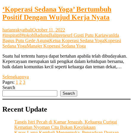
‘Koperasi Sedana Yoga’ Bertumbuh
Positif Dengan Wujud Kerja Nyata
harianrakyatbali
October 11, 2022
#inspiratif
#tokoh
Badung
Balipreneur
I Gusti Putu Kariawan
Ida
Bagus Putu Gede Agung
Ketua Koperasi Sedana Yoga
Koperasi
Sedana Yoga
Manajer Koperasi Sedana Yoga
Suatu hal tertentu hanya dapat bertahan apabila telah dibudayakan.
Kepercayaan merupakan tali pengikat dalam kehidupan bersama,
baik dalam komunitas kecil seperti keluarga dan teman dekat,…
‘Koperasi
Selengkapnya
Sedana
Pages:
1
2
3
Yoga’
Search
Bertumbuh
Search
Positif
Dengan
Recent Update
Wujud
Kerja
Nyata
Tangis Istri Pecah di Kamar Jenazah, Keluarga Curigai
Kematian Nyoman Cita Bukan Kecelakaan
Kasus Lama Kembali Mengemuka, Pengaduan Dugaan