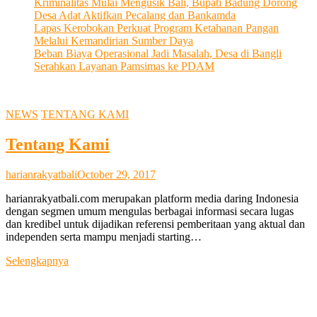
Kriminalitas Mulai Mengusik Bali, Bupati Badung Dorong
Desa Adat Aktifkan Pecalang dan Bankamda
Lapas Kerobokan Perkuat Program Ketahanan Pangan
Melalui Kemandirian Sumber Daya
Beban Biaya Operasional Jadi Masalah, Desa di Bangli
Serahkan Layanan Pamsimas ke PDAM
NEWS
TENTANG KAMI
Tentang Kami
harianrakyatbali
October 29, 2017
harianrakyatbali.com merupakan platform media daring Indonesia
dengan segmen umum mengulas berbagai informasi secara lugas
dan kredibel untuk dijadikan referensi pemberitaan yang aktual dan
independen serta mampu menjadi starting…
Tentang
Selengkapnya
Kami