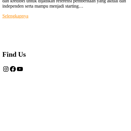
dan kredibel untuk dijadikan referensi pemberitaan yang aktual dan
independen serta mampu menjadi starting…
Tentang
Selengkapnya
Kami
Find Us
Instagram
Facebook
YouTube