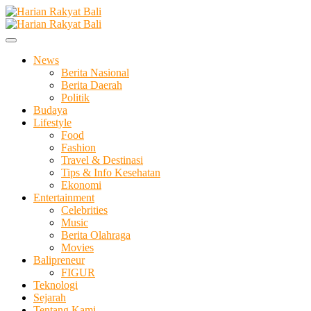
Skip
to
Membangun Semangat Kehidupan dan Berbangsa
content
Harian Rakyat Bali
News
Berita Nasional
Berita Daerah
Politik
Budaya
Lifestyle
Food
Fashion
Travel & Destinasi
Tips & Info Kesehatan
Ekonomi
Entertainment
Celebrities
Music
Berita Olahraga
Movies
Balipreneur
FIGUR
Teknologi
Sejarah
Tentang Kami