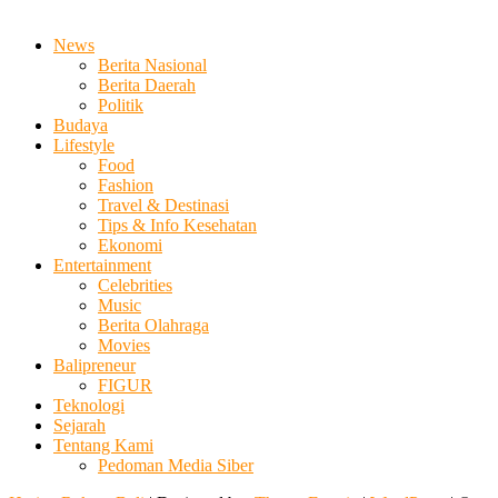
News
Berita Nasional
Berita Daerah
Politik
Budaya
Lifestyle
Food
Fashion
Travel & Destinasi
Tips & Info Kesehatan
Ekonomi
Entertainment
Celebrities
Music
Berita Olahraga
Movies
Balipreneur
FIGUR
Teknologi
Sejarah
Tentang Kami
Pedoman Media Siber