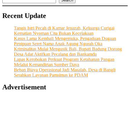
Search
Recent Update
Tangis Istri Pecah di Kamar Jenazah, Keluarga Curigai
Kematian Nyoman Cita Bukan Kecelakaan
Kasus Lama Kembali Mengemuka, Pengaduan Dugaan
Penipuan Seret Nama Anak Agung Ngurah Oka
Kriminalitas Mulai Mengusik Bali, Bupati Badung Dorong
Desa Adat Aktifkan Pecalang dan Bankamda
Lapas Kerobokan Perkuat Program Ketahanan Pangan
Melalui Kemandirian Sumber Daya
Beban Biaya Operasional Jadi Masalah, Desa di Bangli
Serahkan Layanan Pamsimas ke PDAM
Advertisement