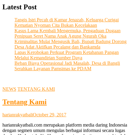
Latest Post
Tangis Istri Pecah di Kamar Jenazah, Keluarga Curigai
Kematian Nyoman Cita Bukan Kecelakaan
Kasus Lama Kembali Mengemuka, Pengaduan Dugaan
Penipuan Seret Nama Anak Agung Ngurah Oka
Kriminalitas Mulai Mengusik Bali, Bupati Badung Dorong
Desa Adat Aktifkan Pecalang dan Bankamda
Lapas Kerobokan Perkuat Program Ketahanan Pangan
Melalui Kemandirian Sumber Daya
Beban Biaya Operasional Jadi Masalah, Desa di Bangli
Serahkan Layanan Pamsimas ke PDAM
NEWS
TENTANG KAMI
Tentang Kami
harianrakyatbali
October 29, 2017
harianrakyatbali.com merupakan platform media daring Indonesia
dengan segmen umum mengulas berbagai informasi secara lugas