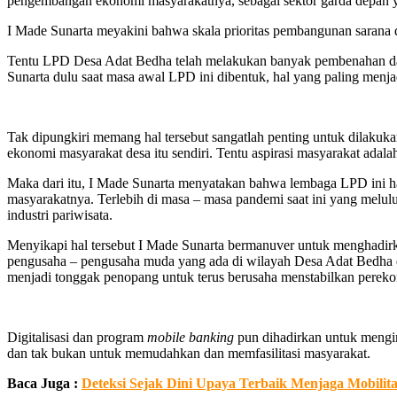
pengembangan ekonomi masyarakatnya, sebagai sektor garda depan y
I Made Sunarta meyakini bahwa skala prioritas pembangunan sarana d
Tentu LPD Desa Adat Bedha telah melakukan banyak pembenahan dan pr
Sunarta dulu saat masa awal LPD ini dibentuk, hal yang paling menja
Tak dipungkiri memang hal tersebut sangatlah penting untuk dila
ekonomi masyarakat desa itu sendiri. Tentu aspirasi masyarakat adal
Maka dari itu, I Made Sunarta menyatakan bahwa lembaga LPD ini ha
masyarakatnya. Terlebih di masa – masa pandemi saat ini yang melul
industri pariwisata.
Menyikapi hal tersebut I Made Sunarta bermanuver untuk menghadir
pengusaha – pengusaha muda yang ada di wilayah Desa Adat Bedha dan
menjadi tonggak penopang untuk terus berusaha menstabilkan perek
Digitalisasi dan program
mobile banking
pun dihadirkan untuk mengim
dan tak bukan untuk memudahkan dan memfasilitasi masyarakat.
Baca Juga :
Deteksi Sejak Dini Upaya Terbaik Menjaga Mobilita