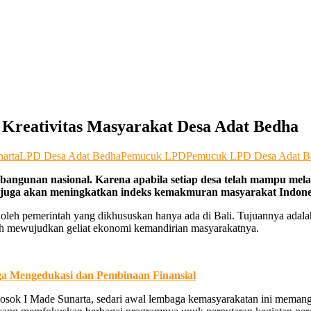
Kreativitas Masyarakat Desa Adat Bedha
narta
LPD Desa Adat Bedha
Pemucuk LPD
Pemucuk LPD Desa Adat B
bangunan nasional. Karena apabila setiap desa telah mampu m
 juga akan meningkatkan indeks kemakmuran masyarakat Indone
oleh pemerintah yang dikhususkan hanya ada di Bali. Tujuannya adala
alah mewujudkan geliat ekonomi kemandirian masyarakatnya.
a Mengedukasi dan Pembinaan Finansial
sok I Made Sunarta, sedari awal lembaga kemasyarakatan ini memang d