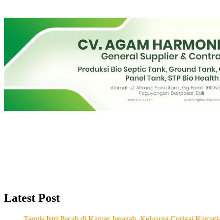
Latest Post
Tangis Istri Pecah di Kamar Jenazah, Keluarga Curigai Kema