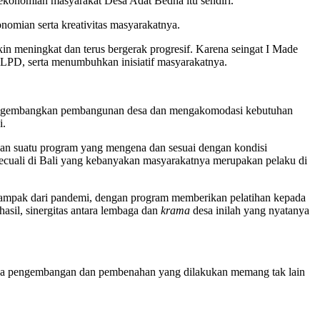
konomian masyarakat Desa Adat Bedha itu sendiri.
omian serta kreativitas masyarakatnya.
n meningkat dan terus bergerak progresif. Karena seingat I Made
ya LPD, serta menumbuhkan inisiatif masyarakatnya.
k mengembangkan pembangunan desa dan mengakomodasi kebutuhan
i.
n suatu program yang mengena dan sesuai dengan kondisi
kecuali di Bali yang kebanyakan masyarakatnya merupakan pelaku di
dampak dari pandemi, dengan program memberikan pelatihan kepada
sil, sinergitas antara lembaga dan
krama
desa inilah yang nyatanya
emua pengembangan dan pembenahan yang dilakukan memang tak lain