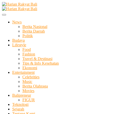
Skip
to
Membangun Semangat Kehidupan dan Berbangsa
content
Harian Rakyat Bali
News
Berita Nasional
Berita Daerah
Politik
Budaya
Lifestyle
Food
Fashion
Travel & Destinasi
Tips & Info Kesehatan
Ekonomi
Entertainment
Celebrities
Music
Berita Olahraga
Movies
Balipreneur
FIGUR
Teknologi
Sejarah
Tentang Kami