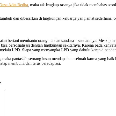
Desa Adat Bedha
, maka tak lengkap rasanya jika tidak membahas sos
tumbuh dan dibesarkan di lingkungan keluarga yang amat sederhana, or
giatan bertani membantu orang tua dan saudara – saudaranya. Meskipu
 bisa bersosialisasi dengan lingkungan sekitarnya. Karena pada kenyata
elalu LPD. Siapa yang menyangka LPD yang dahulu kerap dipandang s
, maka pantaslah seorang insan mendapatkan sebuah karma yang baik ba
tetap membumi dan terus beradaptasi.
*