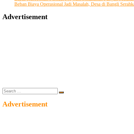
Beban Biaya Operasional Jadi Masalah, Desa di Bangli Ser
Advertisement
Search
…
Advertisement