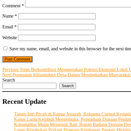
Comment
*
Name
*
Email
*
Website
Save my name, email, and website in this browser for the next ti
Post
Previous
Previous
Terus Berkontribusi Menggerakan Potensi Ekonomi Lokal 
Next
post:
Next
Penguatan Infrastruktur Desa Dalam Meningkatkan Masyarakat 
navigation
post:
Search
Search
Recent Update
Tangis Istri Pecah di Kamar Jenazah, Keluarga Curigai Kema
Kasus Lama Kembali Mengemuka, Pengaduan Dugaan Penipu
Kriminalitas Mulai Mengusik Bali, Bupati Badung Dorong De
Lapas Kerobokan Perkuat Program Ketahanan Pangan Melalu