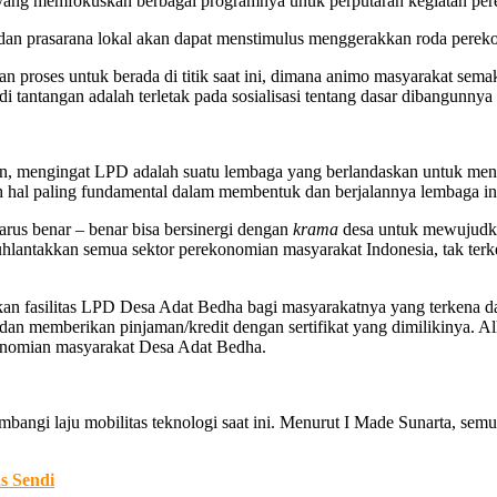
ang memfokuskan berbagai programnya unuk perputaran kegiatan pere
an prasarana lokal akan dapat menstimulus menggerakkan roda perekon
oses untuk berada di titik saat ini, dimana animo masyarakat semaki
di tantangan adalah terletak pada sosialisasi tentang dasar dibangunn
kukan, mengingat LPD adalah suatu lembaga yang berlandaskan untu
ah hal paling fundamental dalam membentuk dan berjalannya lembaga in
rus benar – benar bisa bersinergi dengan
krama
desa untuk mewujudka
uhlantakkan semua sektor perekonomian masyarakat Indonesia, tak ter
kan fasilitas LPD Desa Adat Bedha bagi masyarakatnya yang terkena 
 memberikan pinjaman/kredit dengan sertifikat yang dimilikinya. Alha
onomian masyarakat Desa Adat Bedha.
bangi laju mobilitas teknologi saat ini. Menurut I Made Sunarta, s
s Sendi