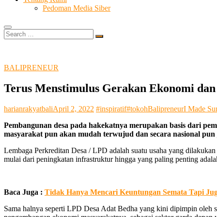
Pedoman Media Siber
Search
…
BALIPRENEUR
Terus Menstimulus Gerakan Ekonomi dan 
harianrakyatbali
April 2, 2022
#inspiratif
#tokoh
Balipreneur
I Made Su
Pembangunan desa pada hakekatnya merupakan basis dari pem
masyarakat pun akan mudah terwujud dan secara nasional pun
Lembaga Perkreditan Desa / LPD adalah suatu usaha yang dilakukan 
mulai dari peningkatan infrastruktur hingga yang paling penting ad
Baca Juga :
Tidak Hanya Mencari Keuntungan Semata Tapi Jug
Sama halnya seperti LPD Desa Adat Bedha yang kini dipimpin oleh so