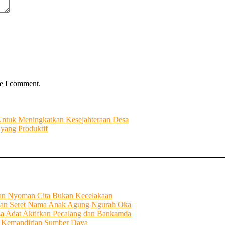
me I comment.
Untuk Meningkatkan Kesejahteraan Desa
yang Produktif
tian Nyoman Cita Bukan Kecelakaan
an Seret Nama Anak Agung Ngurah Oka
sa Adat Aktifkan Pecalang dan Bankamda
i Kemandirian Sumber Daya