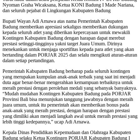
Nyoman Graha Wicaksana, Ketua KONI Badung I Made Nariana,
dan seluruh pejabat di Lingkungan Kabupaten Badung
Bupati Wayan Adi Arnawa atas nama Pemerintah Kabupaten
Badung memberikan apresiasi sekaligus memberikan dukungan
kepada seluruh atlet yang diberikan kepercayaan untuk mewakili
Kontingen Kabupaten Badung dengan harapan dapat merebut
prestasi setinggi-tingginya yakni target Juara Umum. Dirinya
menekankan untuk menjaga sportifitas kepada para atlet yang akan
bertanding dalam PORJAR 2025 dan selalu mengikuti aturan-aturan
dalam setiap pertandingan.
Pemerintah Kabupaten Badung berharap pada seluruh kontingen
yang merupakan kumpulan anak-anak terbaik yang saat ini menjadi
duta agar benar-benar mengerahkan kemampuan terbaiknya untuk
meraih prestasi dengan perolehan medali yang sebanyak banyaknya.
“Mudah mudahan Kontingen Kabupaten Badung pada PORJAR
Provinsi Bali bisa menunjukan tanggung jawabnya dengan meraih
juara umum, untuk itu pemerintah akan memberikan bonus pada
anak-anak yang meraih prestasi, dengan harapan dengan prestasi
yang dimiliki akan menjadi langkah awal untuk meraih prestasi yang
lebih tinggi kedepannya,” ucap Adi Arnawa.
Kepala Dinas Pendidikan Kepemudaan dan Olahraga Kabupaten
Badung selaku Ketua Kontingen PORJAR Kabupaten Badung I