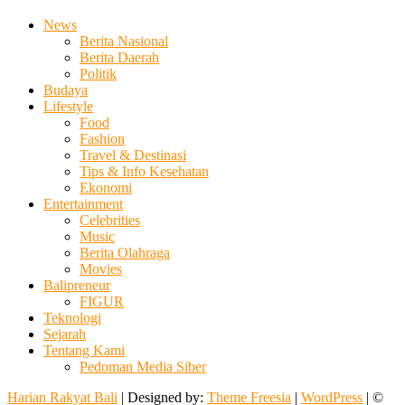
News
Berita Nasional
Berita Daerah
Politik
Budaya
Lifestyle
Food
Fashion
Travel & Destinasi
Tips & Info Kesehatan
Ekonomi
Entertainment
Celebrities
Music
Berita Olahraga
Movies
Balipreneur
FIGUR
Teknologi
Sejarah
Tentang Kami
Pedoman Media Siber
Harian Rakyat Bali
| Designed by:
Theme Freesia
|
WordPress
| ©