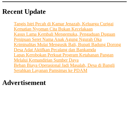
Recent Update
Tangis Istri Pecah di Kamar Jenazah, Keluarga Curigai
Kematian Nyoman Cita Bukan Kecelakaan
Kasus Lama Kembali Mengemuka, Pengaduan Dugaan
Penipuan Seret Nama Anak Agung Ngurah Oka
Kriminalitas Mulai Mengusik Bali, Bupati Badung Dorong
Desa Adat Aktifkan Pecalang dan Bankamda
Lapas Kerobokan Perkuat Program Ketahanan Pangan
Melalui Kemandirian Sumber Daya
Beban Biaya Operasional Jadi Masalah, Desa di Bangli
Serahkan Layanan Pamsimas ke PDAM
Advertisement