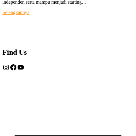
independen serta mampu menjadi starting…
Tentang
Selengkapnya
Kami
Find Us
Instagram
Facebook
YouTube