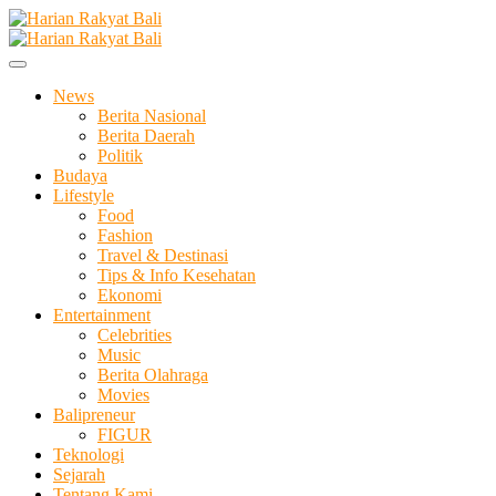
Skip
to
Membangun Semangat Kehidupan dan Berbangsa
content
Harian Rakyat Bali
News
Berita Nasional
Berita Daerah
Politik
Budaya
Lifestyle
Food
Fashion
Travel & Destinasi
Tips & Info Kesehatan
Ekonomi
Entertainment
Celebrities
Music
Berita Olahraga
Movies
Balipreneur
FIGUR
Teknologi
Sejarah
Tentang Kami