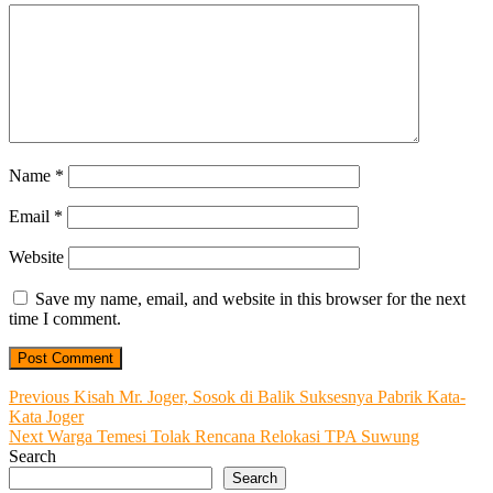
Name
*
Email
*
Website
Save my name, email, and website in this browser for the next
time I comment.
Post
Previous
Previous
Kisah Mr. Joger, Sosok di Balik Suksesnya Pabrik Kata-
post:
Kata Joger
navigation
Next
Next
Warga Temesi Tolak Rencana Relokasi TPA Suwung
post:
Search
Search