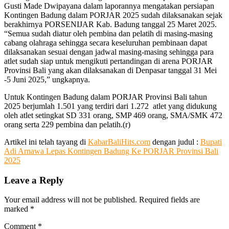
Gusti Made Dwipayana dalam laporannya mengatakan persiapan
Kontingen Badung dalam PORJAR 2025 sudah dilaksanakan sejak
berakhirnya PORSENIJAR Kab. Badung tanggal 25 Maret 2025.
“Semua sudah diatur oleh pembina dan pelatih di masing-masing
cabang olahraga sehingga secara keseluruhan pembinaan dapat
dilaksanakan sesuai dengan jadwal masing-masing sehingga para
atlet sudah siap untuk mengikuti pertandingan di arena PORJAR
Provinsi Bali yang akan dilaksanakan di Denpasar tanggal 31 Mei
-5 Juni 2025,” ungkapnya.
Untuk Kontingen Badung dalam PORJAR Provinsi Bali tahun
2025 berjumlah 1.501 yang terdiri dari 1.272 atlet yang didukung
oleh atlet setingkat SD 331 orang, SMP 469 orang, SMA/SMK 472
orang serta 229 pembina dan pelatih.(r)
Artikel ini telah tayang di
KabarBaliHits.com
dengan judul :
Bupati
Adi Arnawa Lepas Kontingen Badung Ke PORJAR Provinsi Bali
2025
Leave a Reply
Your email address will not be published.
Required fields are
marked
*
Comment
*