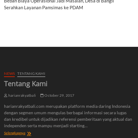
Beban Biaya Operasional Jadi Masalah, Desa di Bangli
Serahkan Layanan Pamsimas ke PDAM
NEWS
TENTANG KAMI
Tentang Kami
harianrakyatbali
October 29, 2017
harianrakyatbali.com merupakan platform media daring Indonesia
dengan segmen umum mengulas berbagai informasi secara lugas
dan kredibel untuk dijadikan referensi pemberitaan yang aktual dan
independen serta mampu menjadi starting…
Tentang
Selengkapnya