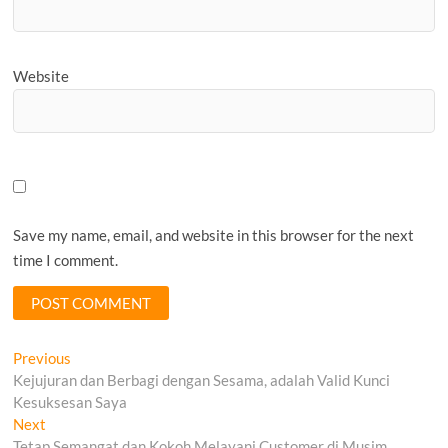
Website
Save my name, email, and website in this browser for the next
time I comment.
Post
Previous
Previous
post:
Kejujuran dan Berbagi dengan Sesama, adalah Valid Kunci
navigation
Kesuksesan Saya
Next
Next
post:
Tetap Semangat dan Kokoh Melayani Customer di Musim