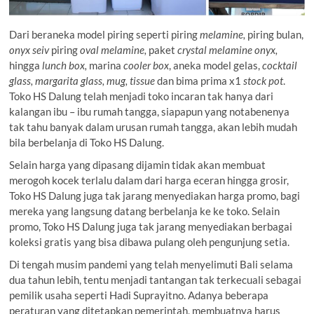
Dari beraneka model piring seperti piring
melamine,
piring bulan,
onyx seiv
piring
oval melamine,
paket
crystal melamine onyx,
hingga
lunch box,
marina
cooler box
, aneka model gelas,
cocktail
glass, margarita glass, mug, tissue
dan bima prima x1
stock pot
.
Toko HS Dalung telah menjadi toko incaran tak hanya dari
kalangan ibu – ibu rumah tangga, siapapun yang notabenenya
tak tahu banyak dalam urusan rumah tangga, akan lebih mudah
bila berbelanja di Toko HS Dalung.
Selain harga yang dipasang dijamin tidak akan membuat
merogoh kocek terlalu dalam dari harga eceran hingga grosir,
Toko HS Dalung juga tak jarang menyediakan harga promo, bagi
mereka yang langsung datang berbelanja ke ke toko. Selain
promo, Toko HS Dalung juga tak jarang menyediakan berbagai
koleksi gratis yang bisa dibawa pulang oleh pengunjung setia.
Di tengah musim pandemi yang telah menyelimuti Bali selama
dua tahun lebih, tentu menjadi tantangan tak terkecuali sebagai
pemilik usaha seperti Hadi Suprayitno. Adanya beberapa
peraturan yang ditetapkan pemerintah, membuatnya harus