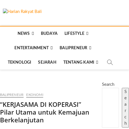
Skip
to
Harian Rakyat
content
MEMBANGUN SEMANGAT KEHIDUPAN DAN
BERBANGSA
Bali
NEWS
BUDAYA
LIFESTYLE
ENTERTAINMENT
BALIPRENEUR
TEKNOLOGI
SEJARAH
TENTANG KAMI
Search
S
BALIPRENEUR
EKONOMI
e
“KERJASAMA DI KOPERASI”
a
Pilar Utama untuk Kemajuan
r
c
Berkelanjutan
h