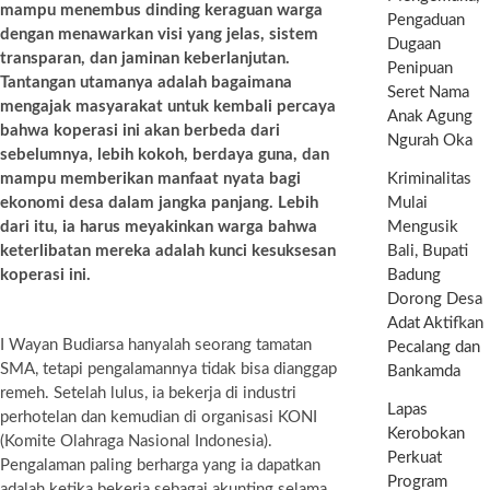
mampu menembus dinding keraguan warga
Pengaduan
dengan menawarkan visi yang jelas, sistem
Dugaan
transparan, dan jaminan keberlanjutan.
Penipuan
Tantangan utamanya adalah bagaimana
Seret Nama
mengajak masyarakat untuk kembali percaya
Anak Agung
bahwa koperasi ini akan berbeda dari
Ngurah Oka
sebelumnya, lebih kokoh, berdaya guna, dan
mampu memberikan manfaat nyata bagi
Kriminalitas
ekonomi desa dalam jangka panjang. Lebih
Mulai
dari itu, ia harus meyakinkan warga bahwa
Mengusik
keterlibatan mereka adalah kunci kesuksesan
Bali, Bupati
koperasi ini.
Badung
Dorong Desa
Adat Aktifkan
I Wayan Budiarsa hanyalah seorang tamatan
Pecalang dan
SMA, tetapi pengalamannya tidak bisa dianggap
Bankamda
remeh. Setelah lulus, ia bekerja di industri
Lapas
perhotelan dan kemudian di organisasi KONI
Kerobokan
(Komite Olahraga Nasional Indonesia).
Perkuat
Pengalaman paling berharga yang ia dapatkan
Program
adalah ketika bekerja sebagai akunting selama