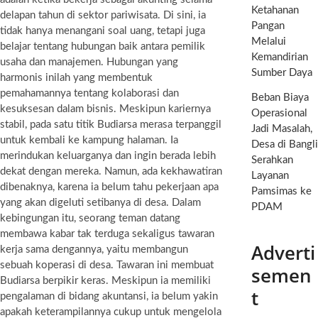
Ketahanan
delapan tahun di sektor pariwisata. Di sini, ia
Pangan
tidak hanya menangani soal uang, tetapi juga
Melalui
belajar tentang hubungan baik antara pemilik
Kemandirian
usaha dan manajemen. Hubungan yang
Sumber Daya
harmonis inilah yang membentuk
pemahamannya tentang kolaborasi dan
Beban Biaya
kesuksesan dalam bisnis. Meskipun kariernya
Operasional
stabil, pada satu titik Budiarsa merasa terpanggil
Jadi Masalah,
untuk kembali ke kampung halaman. Ia
Desa di Bangli
merindukan keluarganya dan ingin berada lebih
Serahkan
dekat dengan mereka. Namun, ada kekhawatiran
Layanan
dibenaknya, karena ia belum tahu pekerjaan apa
Pamsimas ke
yang akan digeluti setibanya di desa. Dalam
PDAM
kebingungan itu, seorang teman datang
membawa kabar tak terduga sekaligus tawaran
Adverti
kerja sama dengannya, yaitu membangun
sebuah koperasi di desa. Tawaran ini membuat
semen
Budiarsa berpikir keras. Meskipun ia memiliki
t
pengalaman di bidang akuntansi, ia belum yakin
apakah keterampilannya cukup untuk mengelola