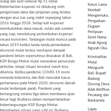
orang dan aset sebesar Rp 11 miliar.
Kasus Lama
Keberhasilan koperasi ini didukung oleh
Kembali
pengelolaan dana dan pinjaman yang teratur,
Mengemuka,
dengan arus kas yang stabil sepanjang tahun
Pengaduan
2016 hingga 2018. Setiap kali koperasi
Dugaan
membutuhkan dana masuk, selalu ada sumber
Penipuan
yang siap, mendukung pertumbuhan koperasi
Seret Nama
secara konsisten. Tantangan mulai muncul pada
Anak Agung
tahun 2019 ketika tanda-tanda perlambatan
Ngurah Oka
ekonomi mulai terasa, meskipun dampak
pandemi belum sepenuhnya dirasakan di Bali.
Kriminalitas
KSP Bunga Mekar mulai merasakan penurunan
Mulai
aktivitas, tetapi situasi tersebut masih bisa
Mengusik
dikelola. Ketika pandemic COVID-19 resmi
Bali, Bupati
melanda Indonesia, dan Bali mencatat kasus
Badung
pertamanya pada Maret 2020, ekonomi daerah
Dorong Desa
mulai terdampak parah. Pandemi yang
Adat Aktifkan
berlangsung selama tiga tahun membawa ujian
Pecalang dan
besar bagi Budiarsa dalam mempertahankan
Bankamda
keberlangsungan KSP Bunga Mekar.
Lapas
Menghadapi situasi yang sulit ini, Budiarsa