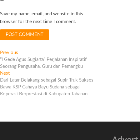
Save my name, email, and website in this
browser for the next time I comment.
Post
Previous
Previous
post:
“I Gede Agus Sugiarta” Perjalanan Inspiratif
navigation
Seorang Pengusaha, Guru dan Pemangku
Next
Next
post:
Dari Latar Belakang sebagai Supir Truk Sukses
Bawa KSP Cahaya Bayu Sudana sebagai
Koperasi Berprestasi di Kabupaten Tabanan
Advert