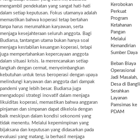
Kerobokan
mengambil pendekatan yang sangat hati-hati
Perkuat
dalam setiap keputusan. Fokus utamanya adalah
Program
memastikan bahwa koperasi tetap bertahan
Ketahanan
tanpa harus merumahkan karyawan, serta
Pangan
menjaga kesejahteraan seluruh anggota. Bagi
Melalui
Budiarsa, tantangan utama bukan hanya soal
Kemandirian
menjaga kestabilan keuangan koperasi, tetapi
Sumber Daya
juga mempertahankan kepercayaan anggota
dalam situasi krisis. Ia merencanakan setiap
Beban Biaya
langkah dengan cermat, menyeimbangkan
Operasional
kebutuhan untuk terus beroperasi dengan upaya
Jadi Masalah,
melindungi karyawan dan anggota dari dampak
Desa di Bangli
pandemi yang lebih besar. Budiarsa juga
Serahkan
mengadopsi strategi inovatif dalam menjaga
Layanan
likuiditas koperasi, memastikan bahwa anggaran
Pamsimas ke
pinjaman dan simpanan dapat dikelola dengan
PDAM
baik meskipun dalam kondisi sekonomi yang
tidak menentu. Melalui kepemimpinan yang
bijaksana dan keputusan yang didasarkan pada
evaluasi yang matang, ia berhasil menjaga