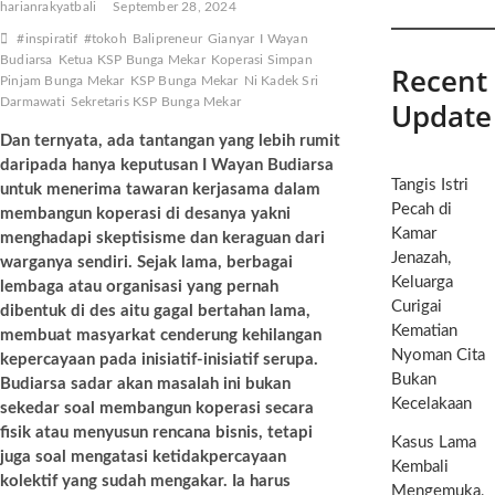
harianrakyatbali
September 28, 2024
#inspiratif
#tokoh
Balipreneur
Gianyar
I Wayan
Budiarsa
Ketua KSP Bunga Mekar
Koperasi Simpan
Recent
Pinjam Bunga Mekar
KSP Bunga Mekar
Ni Kadek Sri
Darmawati
Sekretaris KSP Bunga Mekar
Update
Dan ternyata, ada tantangan yang lebih rumit
daripada hanya keputusan I Wayan Budiarsa
Tangis Istri
untuk menerima tawaran kerjasama dalam
Pecah di
membangun koperasi di desanya yakni
Kamar
menghadapi skeptisisme dan keraguan dari
Jenazah,
warganya sendiri. Sejak lama, berbagai
Keluarga
lembaga atau organisasi yang pernah
Curigai
dibentuk di des aitu gagal bertahan lama,
Kematian
membuat masyarkat cenderung kehilangan
Nyoman Cita
kepercayaan pada inisiatif-inisiatif serupa.
Bukan
Budiarsa sadar akan masalah ini bukan
Kecelakaan
sekedar soal membangun koperasi secara
fisik atau menyusun rencana bisnis, tetapi
Kasus Lama
juga soal mengatasi ketidakpercayaan
Kembali
kolektif yang sudah mengakar. Ia harus
Mengemuka,