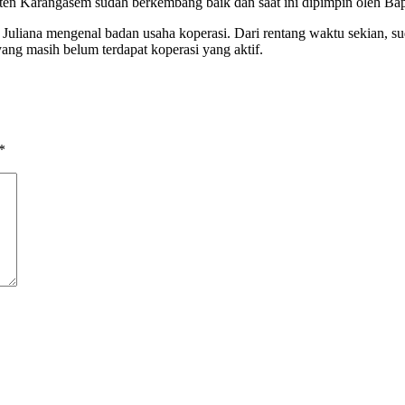
ten Karangasem sudah berkembang baik dan saat ini dipimpin oleh Ba
Juliana mengenal badan usaha koperasi. Dari rentang waktu sekian, s
ang masih belum terdapat koperasi yang aktif.
*