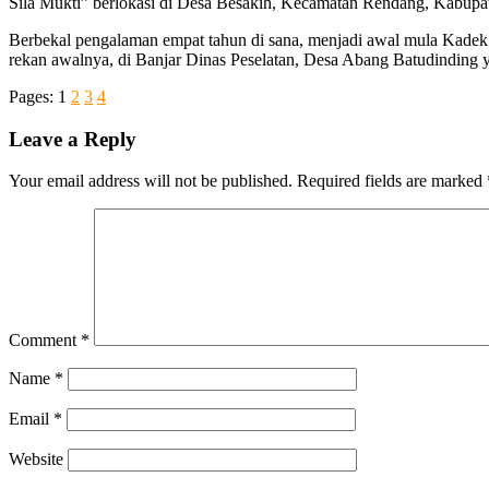
Sila Mukti” berlokasi di Desa Besakih, Kecamatan Rendang, Kabupa
Berbekal pengalaman empat tahun di sana, menjadi awal mula Kadek 
rekan awalnya, di Banjar Dinas Peselatan, Desa Abang Batudinding y
Pages:
1
2
3
4
Leave a Reply
Your email address will not be published.
Required fields are marked
Comment
*
Name
*
Email
*
Website