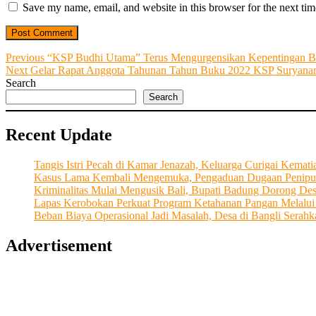
Save my name, email, and website in this browser for the next ti
Post
Previous
Previous
“KSP Budhi Utama” Terus Mengurgensikan Kepentingan B
Next
post:
Next
Gelar Rapat Anggota Tahunan Tahun Buku 2022 KSP Suryananda
navigation
post:
Search
Search
Recent Update
Tangis Istri Pecah di Kamar Jenazah, Keluarga Curigai Kema
Kasus Lama Kembali Mengemuka, Pengaduan Dugaan Penipu
Kriminalitas Mulai Mengusik Bali, Bupati Badung Dorong De
Lapas Kerobokan Perkuat Program Ketahanan Pangan Melalu
Beban Biaya Operasional Jadi Masalah, Desa di Bangli Ser
Advertisement