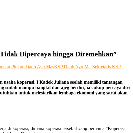
 Tidak Dipercaya hingga Diremehkan”
impan Pinjam Dauh Ayu Mas
KSP Dauh Ayu Mas
Sekretaris KSP
usaha koperasi, I Kadek Juliana seolah memiliki tantangan
ng sudah mampu bangkit dan ajeg berdiri, ia cukup percaya diri
ibutuhkan untuk melestarikan lembaga ekonomi yang sarat akan
ja di koperasi, dimana koperasi tersebut yang bernama “Koperasi