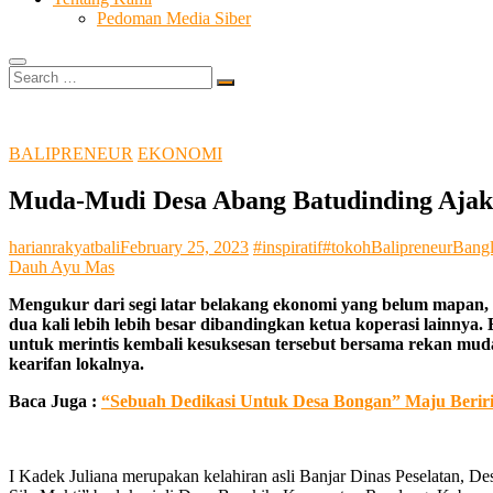
Pedoman Media Siber
Search
…
BALIPRENEUR
EKONOMI
Muda-Mudi Desa Abang Batudinding Ajak 
harianrakyatbali
February 25, 2023
#inspiratif
#tokoh
Balipreneur
Bangl
Dauh Ayu Mas
Mengukur dari segi latar belakang ekonomi yang belum mapan, 
dua kali lebih lebih besar dibandingkan ketua koperasi lainny
untuk merintis kembali kesuksesan tersebut bersama rekan muda
kearifan lokalnya.
Baca Juga :
“Sebuah Dedikasi Untuk Desa Bongan” Maju Beririn
I Kadek Juliana merupakan kelahiran asli Banjar Dinas Peselatan, 