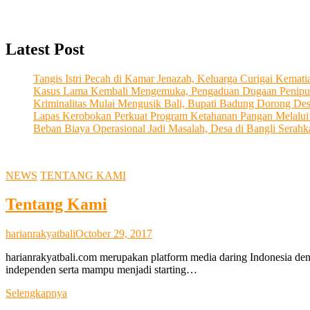
Latest Post
Tangis Istri Pecah di Kamar Jenazah, Keluarga Curigai Kema
Kasus Lama Kembali Mengemuka, Pengaduan Dugaan Penipu
Kriminalitas Mulai Mengusik Bali, Bupati Badung Dorong De
Lapas Kerobokan Perkuat Program Ketahanan Pangan Melalu
Beban Biaya Operasional Jadi Masalah, Desa di Bangli Ser
NEWS
TENTANG KAMI
Tentang Kami
harianrakyatbali
October 29, 2017
harianrakyatbali.com merupakan platform media daring Indonesia den
independen serta mampu menjadi starting…
Tentang
Selengkapnya
Kami