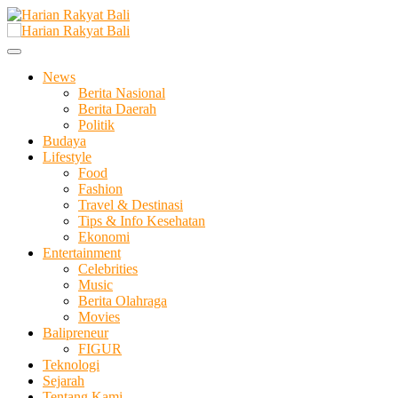
Skip
to
Membangun Semangat Kehidupan dan Berbangsa
content
Harian Rakyat Bali
News
Berita Nasional
Berita Daerah
Politik
Budaya
Lifestyle
Food
Fashion
Travel & Destinasi
Tips & Info Kesehatan
Ekonomi
Entertainment
Celebrities
Music
Berita Olahraga
Movies
Balipreneur
FIGUR
Teknologi
Sejarah
Tentang Kami