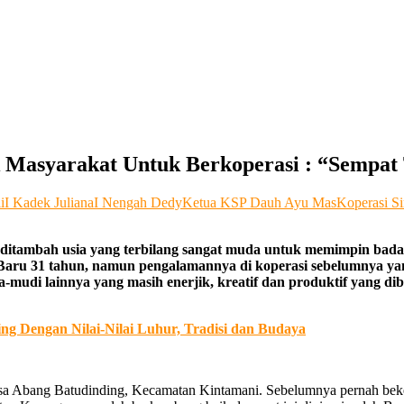
Masyarakat Untuk Berkoperasi : “Sempat
i
I Kadek Juliana
I Nengah Dedy
Ketua KSP Dauh Ayu Mas
Koperasi S
ditambah usia yang terbilang sangat muda untuk memimpin badan 
a. Baru 31 tahun, namun pengalamannya di koperasi sebelumnya ya
-mudi lainnya yang masih enerjik, kreatif dan produktif yang d
g Dengan Nilai-Nilai Luhur, Tradisi dan Budaya
Desa Abang Batudinding, Kecamatan Kintamani. Sebelumnya pernah beker