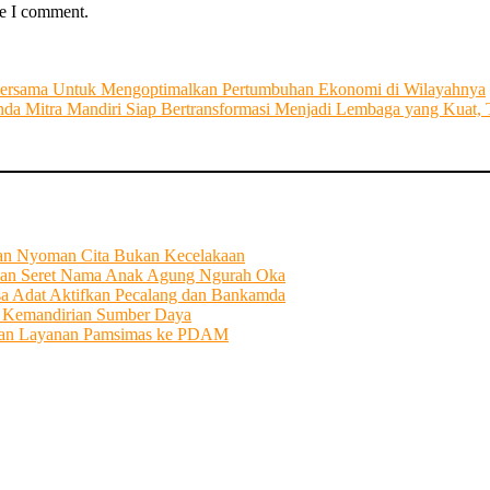
me I comment.
ersama Untuk Mengoptimalkan Pertumbuhan Ekonomi di Wilayahnya
 Mitra Mandiri Siap Bertransformasi Menjadi Lembaga yang Kuat, T
tian Nyoman Cita Bukan Kecelakaan
an Seret Nama Anak Agung Ngurah Oka
sa Adat Aktifkan Pecalang dan Bankamda
i Kemandirian Sumber Daya
ahkan Layanan Pamsimas ke PDAM