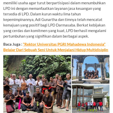
memiliki usaha agar turut berpartisipasi dalam menumbuhkan
LPD ini dengan memanfaatkan layanan jasa keuangan yang
tersedia di LPD. Dalam kurun waktu lima tahun
kepemimpinannya, Adi Gunartha dan timnya telah mencatat
kemajuan yang positif bagi LPD Darmasaba. Berkat kebijakan
yang cerdas dan komitmen yang kuat, LPD berhasil mengalami
pertumbuhan yang signifikan dalam berbagai aspek.
Baca Juga :
“Rektor Universitas PGRI Mahadewa Indonesia”
Belajar Dari Sebuah Seni Untuk Menjalani Hidup Multidisiplin