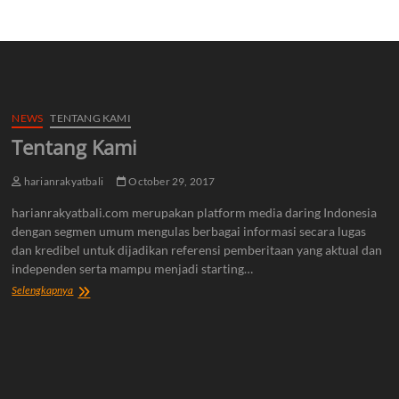
NEWS
TENTANG KAMI
Tentang Kami
harianrakyatbali
October 29, 2017
harianrakyatbali.com merupakan platform media daring Indonesia
dengan segmen umum mengulas berbagai informasi secara lugas
dan kredibel untuk dijadikan referensi pemberitaan yang aktual dan
independen serta mampu menjadi starting…
Tentang
Selengkapnya
Kami