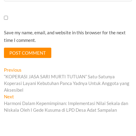
Save my name, email, and website in this browser for the next
time I comment.
Post
Previous
Previous
post:
“KOPERASI JASA SARI MURTI TUTUAN” Satu-Satunya
navigation
Koperasi Layani Kebutuhan Panca Yadnya Untuk Anggota yang
Aksesibel
Next
Next
post:
Harmoni Dalam Kepemimpinan: Implementasi Nilai Sekala dan
Niskala Oleh I Gede Kusuma di LPD Desa Adat Sampalan