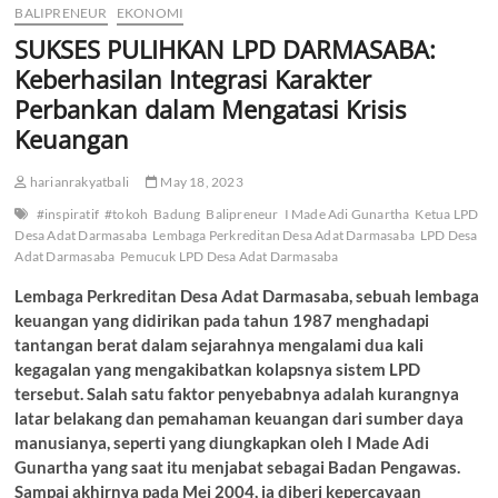
BALIPRENEUR
EKONOMI
SUKSES PULIHKAN LPD DARMASABA:
Keberhasilan Integrasi Karakter
Perbankan dalam Mengatasi Krisis
Keuangan
harianrakyatbali
May 18, 2023
#inspiratif
#tokoh
Badung
Balipreneur
I Made Adi Gunartha
Ketua LPD
Desa Adat Darmasaba
Lembaga Perkreditan Desa Adat Darmasaba
LPD Desa
Adat Darmasaba
Pemucuk LPD Desa Adat Darmasaba
Lembaga Perkreditan Desa Adat Darmasaba, sebuah lembaga
keuangan yang didirikan pada tahun 1987 menghadapi
tantangan berat dalam sejarahnya mengalami dua kali
kegagalan yang mengakibatkan kolapsnya sistem LPD
tersebut. Salah satu faktor penyebabnya adalah kurangnya
latar belakang dan pemahaman keuangan dari sumber daya
manusianya, seperti yang diungkapkan oleh I Made Adi
Gunartha yang saat itu menjabat sebagai Badan Pengawas.
Sampai akhirnya pada Mei 2004, ia diberi kepercayaan