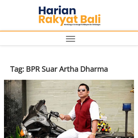
Skip
to
Harian
MEMBANGUN
content
SEMANGAT
KEHIDUPAN
Rakyat
DAN
BERBANGSA
Bali
Tag:
BPR Suar Artha Dharma