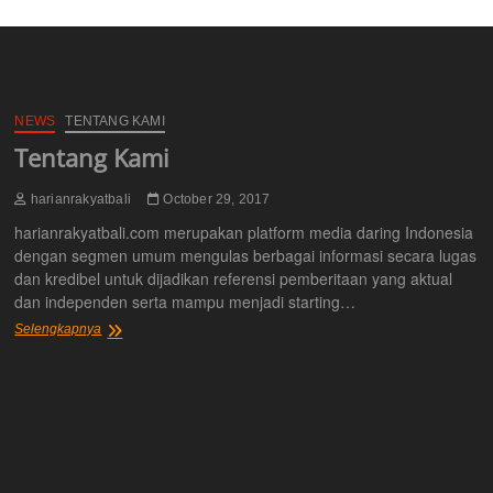
NEWS
TENTANG KAMI
Tentang Kami
harianrakyatbali
October 29, 2017
harianrakyatbali.com merupakan platform media daring Indonesia
dengan segmen umum mengulas berbagai informasi secara lugas
dan kredibel untuk dijadikan referensi pemberitaan yang aktual
dan independen serta mampu menjadi starting…
Tentang
Selengkapnya
Kami