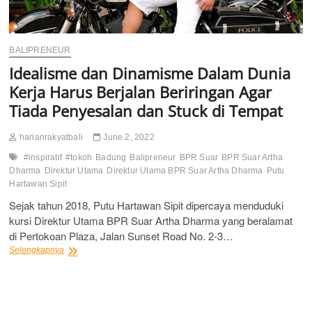
BALIPRENEUR
Idealisme dan Dinamisme Dalam Dunia
Kerja Harus Berjalan Beriringan Agar
Tiada Penyesalan dan Stuck di Tempat
harianrakyatbali
June 2, 2022
#inspiratif
#tokoh
Badung
Balipreneur
BPR Suar
BPR Suar Artha
Dharma
Direktur Utama
Direktur Utama BPR Suar Artha Dharma
Putu
Hartawan Sipit
Sejak tahun 2018, Putu Hartawan Sipit dipercaya menduduki
kursi Direktur Utama BPR Suar Artha Dharma yang beralamat
di Pertokoan Plaza, Jalan Sunset Road No. 2-3…
Idealisme
Selengkapnya
dan
Dinamisme
Dalam
Dunia
Kerja