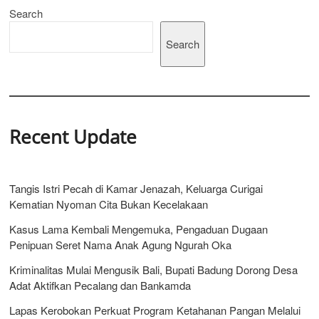
Search
Harus
Berjalan
Beriringan
Search
Agar
Tiada
Penyesalan
dan
Stuck
di
Tempat
Recent Update
Tangis Istri Pecah di Kamar Jenazah, Keluarga Curigai
Kematian Nyoman Cita Bukan Kecelakaan
Kasus Lama Kembali Mengemuka, Pengaduan Dugaan
Penipuan Seret Nama Anak Agung Ngurah Oka
Kriminalitas Mulai Mengusik Bali, Bupati Badung Dorong Desa
Adat Aktifkan Pecalang dan Bankamda
Lapas Kerobokan Perkuat Program Ketahanan Pangan Melalui