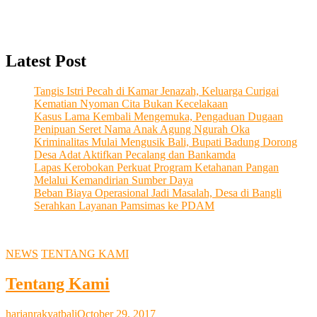
Latest Post
Tangis Istri Pecah di Kamar Jenazah, Keluarga Curigai
Kematian Nyoman Cita Bukan Kecelakaan
Kasus Lama Kembali Mengemuka, Pengaduan Dugaan
Penipuan Seret Nama Anak Agung Ngurah Oka
Kriminalitas Mulai Mengusik Bali, Bupati Badung Dorong
Desa Adat Aktifkan Pecalang dan Bankamda
Lapas Kerobokan Perkuat Program Ketahanan Pangan
Melalui Kemandirian Sumber Daya
Beban Biaya Operasional Jadi Masalah, Desa di Bangli
Serahkan Layanan Pamsimas ke PDAM
NEWS
TENTANG KAMI
Tentang Kami
harianrakyatbali
October 29, 2017