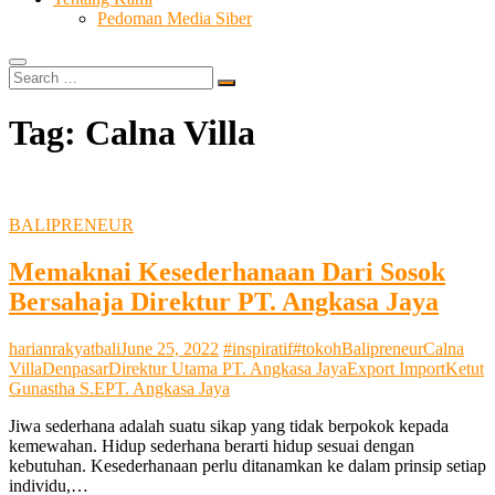
Pedoman Media Siber
Search
…
Tag:
Calna Villa
BALIPRENEUR
Memaknai Kesederhanaan Dari Sosok
Bersahaja Direktur PT. Angkasa Jaya
harianrakyatbali
June 25, 2022
#inspiratif
#tokoh
Balipreneur
Calna
Villa
Denpasar
Direktur Utama PT. Angkasa Jaya
Export Import
Ketut
Gunastha S.E
PT. Angkasa Jaya
Jiwa sederhana adalah suatu sikap yang tidak berpokok kepada
kemewahan. Hidup sederhana berarti hidup sesuai dengan
kebutuhan. Kesederhanaan perlu ditanamkan ke dalam prinsip setiap
individu,…