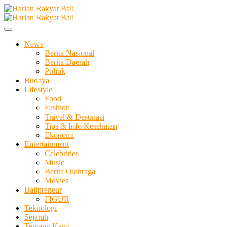
Skip
to
Membangun Semangat Kehidupan dan Berbangsa
content
Harian Rakyat Bali
News
Berita Nasional
Berita Daerah
Politik
Budaya
Lifestyle
Food
Fashion
Travel & Destinasi
Tips & Info Kesehatan
Ekonomi
Entertainment
Celebrities
Music
Berita Olahraga
Movies
Balipreneur
FIGUR
Teknologi
Sejarah
Tentang Kami