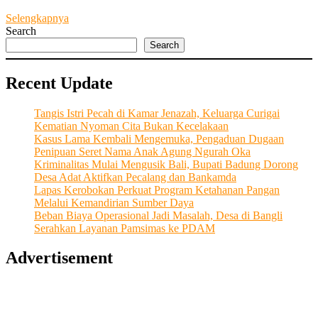
Memaknai
Selengkapnya
Kesederhanaan
Search
Dari
Search
Sosok
Bersahaja
Recent Update
Direktur
PT.
Angkasa
Tangis Istri Pecah di Kamar Jenazah, Keluarga Curigai
Jaya
Kematian Nyoman Cita Bukan Kecelakaan
Kasus Lama Kembali Mengemuka, Pengaduan Dugaan
Penipuan Seret Nama Anak Agung Ngurah Oka
Kriminalitas Mulai Mengusik Bali, Bupati Badung Dorong
Desa Adat Aktifkan Pecalang dan Bankamda
Lapas Kerobokan Perkuat Program Ketahanan Pangan
Melalui Kemandirian Sumber Daya
Beban Biaya Operasional Jadi Masalah, Desa di Bangli
Serahkan Layanan Pamsimas ke PDAM
Advertisement