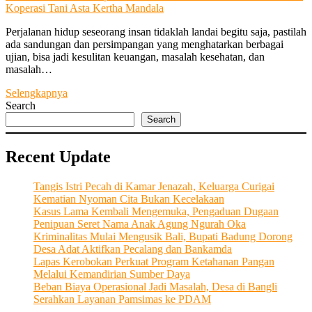
Koperasi Tani Asta Kertha Mandala
Perjalanan hidup seseorang insan tidaklah landai begitu saja, pastilah
ada sandungan dan persimpangan yang menghatarkan berbagai
ujian, bisa jadi kesulitan keuangan, masalah kesehatan, dan
masalah…
Bangkit
Selengkapnya
dari
Search
Keterpurukan
Search
dan
Berhasil
Recent Update
Membangun
Semangat
Ekonomi
Tangis Istri Pecah di Kamar Jenazah, Keluarga Curigai
Kerakyatan
Kematian Nyoman Cita Bukan Kecelakaan
Melalui
Kasus Lama Kembali Mengemuka, Pengaduan Dugaan
“Koperasi
Penipuan Seret Nama Anak Agung Ngurah Oka
Tani
Kriminalitas Mulai Mengusik Bali, Bupati Badung Dorong
Asta
Desa Adat Aktifkan Pecalang dan Bankamda
Kertha
Lapas Kerobokan Perkuat Program Ketahanan Pangan
Mandala”
Melalui Kemandirian Sumber Daya
Beban Biaya Operasional Jadi Masalah, Desa di Bangli
Serahkan Layanan Pamsimas ke PDAM