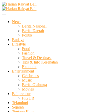
Skip
to
Membangun Semangat Kehidupan dan Berbangsa
content
Harian Rakyat Bali
News
Berita Nasional
Berita Daerah
Politik
Budaya
Lifestyle
Food
Fashion
Travel & Destinasi
Tips & Info Kesehatan
Ekonomi
Entertainment
Celebrities
Music
Berita Olahraga
Movies
Balipreneur
FIGUR
Teknologi
Sejarah
Tentang Kami