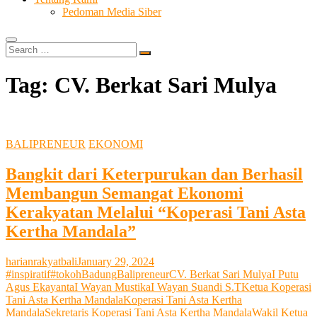
Pedoman Media Siber
Search
…
Tag:
CV. Berkat Sari Mulya
BALIPRENEUR
EKONOMI
Bangkit dari Keterpurukan dan Berhasil
Membangun Semangat Ekonomi
Kerakyatan Melalui “Koperasi Tani Asta
Kertha Mandala”
harianrakyatbali
January 29, 2024
#inspiratif
#tokoh
Badung
Balipreneur
CV. Berkat Sari Mulya
I Putu
Agus Ekayanta
I Wayan Mustika
I Wayan Suandi S.T
Ketua Koperasi
Tani Asta Kertha Mandala
Koperasi Tani Asta Kertha
Mandala
Sekretaris Koperasi Tani Asta Kertha Mandala
Wakil Ketua