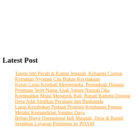
Latest Post
Tangis Istri Pecah di Kamar Jenazah, Keluarga Curigai
Kematian Nyoman Cita Bukan Kecelakaan
Kasus Lama Kembali Mengemuka, Pengaduan Dugaan
Penipuan Seret Nama Anak Agung Ngurah Oka
Kriminalitas Mulai Mengusik Bali, Bupati Badung Dorong
Desa Adat Aktifkan Pecalang dan Bankamda
Lapas Kerobokan Perkuat Program Ketahanan Pangan
Melalui Kemandirian Sumber Daya
Beban Biaya Operasional Jadi Masalah, Desa di Bangli
Serahkan Layanan Pamsimas ke PDAM