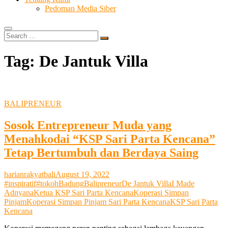
Pedoman Media Siber
Search
…
Tag:
De Jantuk Villa
BALIPRENEUR
Sosok Entrepreneur Muda yang
Menahkodai “KSP Sari Parta Kencana”
Tetap Bertumbuh dan Berdaya Saing
harianrakyatbali
August 19, 2022
#inspiratif
#tokoh
Badung
Balipreneur
De Jantuk Villa
I Made
Adnyana
Ketua KSP Sari Parta Kencana
Koperasi Simpan
Pinjam
Koperasi Simpan Pinjam Sari Parta Kencana
KSP Sari Parta
Kencana