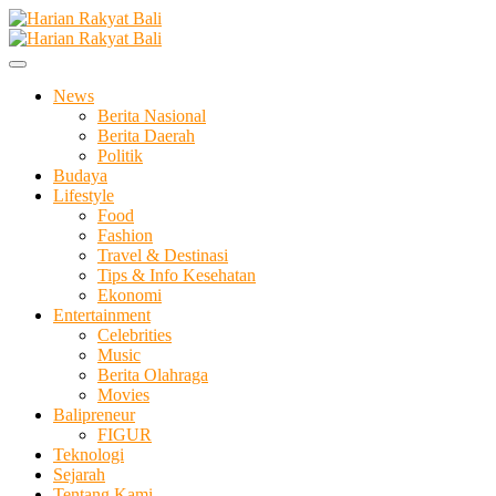
Skip
to
Membangun Semangat Kehidupan dan Berbangsa
content
Harian Rakyat Bali
News
Berita Nasional
Berita Daerah
Politik
Budaya
Lifestyle
Food
Fashion
Travel & Destinasi
Tips & Info Kesehatan
Ekonomi
Entertainment
Celebrities
Music
Berita Olahraga
Movies
Balipreneur
FIGUR
Teknologi
Sejarah
Tentang Kami