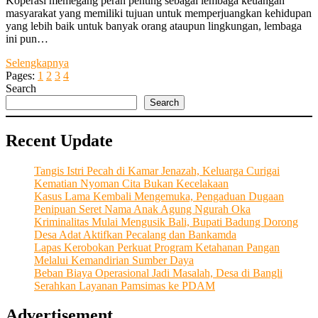
Koperasi memegang peran penting sebagai lembaga keuangan
masyarakat yang memiliki tujuan untuk memperjuangkan kehidupan
yang lebih baik untuk banyak orang ataupun lingkungan, lembaga
ini pun…
Sosok
Selengkapnya
Entrepreneur
Pages:
1
2
3
4
Muda
Search
yang
Search
Menahkodai
“KSP
Recent Update
Sari
Parta
Kencana”
Tangis Istri Pecah di Kamar Jenazah, Keluarga Curigai
Tetap
Kematian Nyoman Cita Bukan Kecelakaan
Bertumbuh
Kasus Lama Kembali Mengemuka, Pengaduan Dugaan
dan
Penipuan Seret Nama Anak Agung Ngurah Oka
Berdaya
Kriminalitas Mulai Mengusik Bali, Bupati Badung Dorong
Saing
Desa Adat Aktifkan Pecalang dan Bankamda
Lapas Kerobokan Perkuat Program Ketahanan Pangan
Melalui Kemandirian Sumber Daya
Beban Biaya Operasional Jadi Masalah, Desa di Bangli
Serahkan Layanan Pamsimas ke PDAM
Advertisement