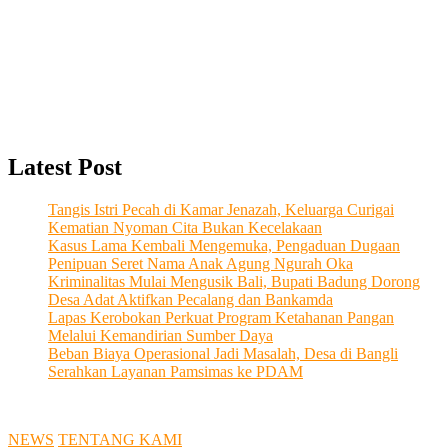
Latest Post
Tangis Istri Pecah di Kamar Jenazah, Keluarga Curigai
Kematian Nyoman Cita Bukan Kecelakaan
Kasus Lama Kembali Mengemuka, Pengaduan Dugaan
Penipuan Seret Nama Anak Agung Ngurah Oka
Kriminalitas Mulai Mengusik Bali, Bupati Badung Dorong
Desa Adat Aktifkan Pecalang dan Bankamda
Lapas Kerobokan Perkuat Program Ketahanan Pangan
Melalui Kemandirian Sumber Daya
Beban Biaya Operasional Jadi Masalah, Desa di Bangli
Serahkan Layanan Pamsimas ke PDAM
NEWS
TENTANG KAMI