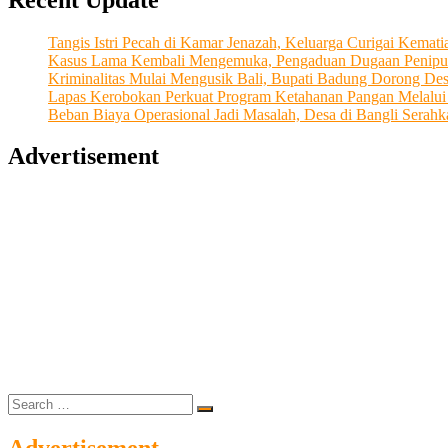
Pasca
Pandemi
Tangis Istri Pecah di Kamar Jenazah, Keluarga Curigai Kema
Kasus Lama Kembali Mengemuka, Pengaduan Dugaan Penipu
Kriminalitas Mulai Mengusik Bali, Bupati Badung Dorong De
Lapas Kerobokan Perkuat Program Ketahanan Pangan Melalu
Beban Biaya Operasional Jadi Masalah, Desa di Bangli Ser
Advertisement
Search
…