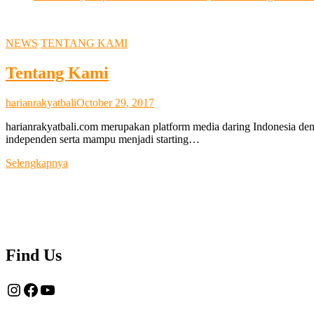
NEWS
TENTANG KAMI
Tentang Kami
harianrakyatbali
October 29, 2017
harianrakyatbali.com merupakan platform media daring Indonesia den
independen serta mampu menjadi starting…
Tentang
Selengkapnya
Kami
Find Us
Instagram
Facebook
YouTube