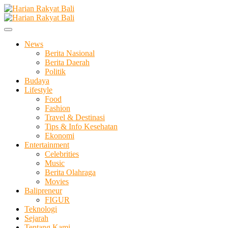
Skip
to
Membangun Semangat Kehidupan dan Berbangsa
content
Harian Rakyat Bali
News
Berita Nasional
Berita Daerah
Politik
Budaya
Lifestyle
Food
Fashion
Travel & Destinasi
Tips & Info Kesehatan
Ekonomi
Entertainment
Celebrities
Music
Berita Olahraga
Movies
Balipreneur
FIGUR
Teknologi
Sejarah
Tentang Kami