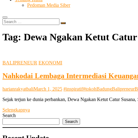
Pedoman Media Siber
Search
…
Tag:
Dewa Ngakan Ketut Catur 
BALIPRENEUR
EKONOMI
Nahkodai Lembaga Intermediasi Keuanga
harianrakyatbali
March 1, 2025
#inspiratif
#tokoh
Badung
Balipreneur
B
Sejak terjun ke dunia perbankan, Dewa Ngakan Ketut Catur Susana,
Nahkodai
Selengkapnya
Lembaga
Search
Intermediasi
Search
Keuangan
yang
Recent Update
Tangguh