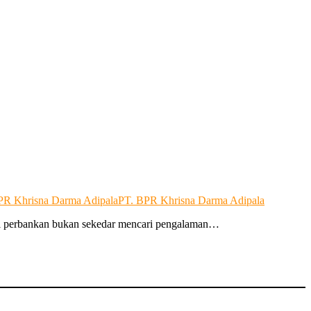
BPR Khrisna Darma Adipala
PT. BPR Khrisna Darma Adipala
 di perbankan bukan sekedar mencari pengalaman…