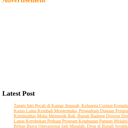
Advertisement
Latest Post
Tangis Istri Pecah di Kamar Jenazah, Keluarga Curigai Kema
Kasus Lama Kembali Mengemuka, Pengaduan Dugaan Penipu
Kriminalitas Mulai Mengusik Bali, Bupati Badung Dorong De
Lapas Kerobokan Perkuat Program Ketahanan Pangan Melalu
Beban Biaya Operasional Jadi Masalah, Desa di Bangli Ser