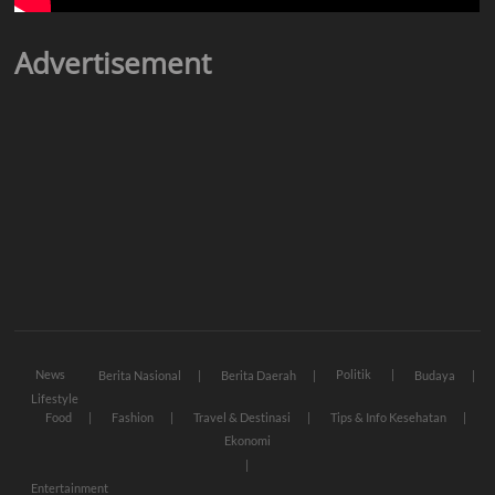
Advertisement
News
Politik
Berita Nasional
Berita Daerah
Budaya
Lifestyle
Food
Fashion
Travel & Destinasi
Tips & Info Kesehatan
Ekonomi
Entertainment