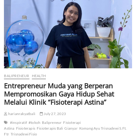
Fisioterapi
Astina
Gianyar
Berbagi
Momen
Bahagia
dengan
Anak
Panti
Asuhan
BALIPRENEUR
HEALTH
Entrepreneur Muda yang Berperan
Mempromosikan Gaya Hidup Sehat
Melalui Klinik “Fisioterapi Astina”
harianrakyatbali
July 27, 2023
#inspiratif
#tokoh
Balipreneur
Fisioterapi
Astina
Fisioterapis
Fisioterapis Bali
Gianyar
Komang Ayu Trisnadewi S.Ft.
Ftr
Trisnadewi Fisio