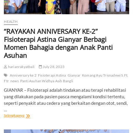
HEALTH
“RAYAKAN ANNIVERSARY KE-2”
Fisioterapi Astina Gianyar Berbagi
Momen Bahagia dengan Anak Panti
Asuhan
harianrakyatbali
July 28, 2023
Anniversary ke 2
Fisioterapi Astina
Gianyar
Komang Ayu Trisnadewi S.Ft.
Ftr
news
Panti Asuhan Widhya Asih Bangli
GIANYAR – Fisioterapi adalah tindakan atau terapi rehabilitasi
yang dilakukan pada pasien pasca mengalami kondisi tertentu,
seperti penyakit atau cedera yang berkaitan dengan otot, sendi,
…
“RAYAKAN
Selengkapnya
ANNIVERSARY
KE-
2”