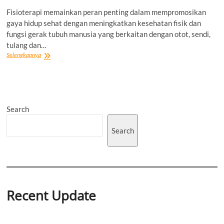
Fisioterapi memainkan peran penting dalam mempromosikan
gaya hidup sehat dengan meningkatkan kesehatan fisik dan
fungsi gerak tubuh manusia yang berkaitan dengan otot, sendi,
tulang dan…
Entrepreneur
Selengkapnya
Muda
yang
Berperan
Mempromosikan
Gaya
Search
Hidup
Sehat
Melalui
Search
Klinik
“Fisioterapi
Astina”
Recent Update