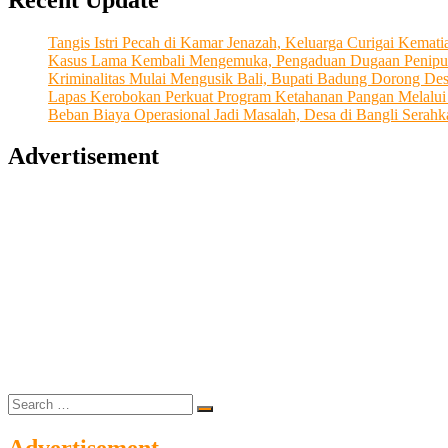
LPD
Desa
Tangis Istri Pecah di Kamar Jenazah, Keluarga Curigai Kema
Adat
Kasus Lama Kembali Mengemuka, Pengaduan Dugaan Penipu
Kampial
Kriminalitas Mulai Mengusik Bali, Bupati Badung Dorong De
Gelar
Lapas Kerobokan Perkuat Program Ketahanan Pangan Melalu
Jalan
Beban Biaya Operasional Jadi Masalah, Desa di Bangli Ser
Sehat
dan
Advertisement
Siap
Menuju
Transformasi
Digital
Search
…