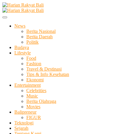
Skip
to
Membangun Semangat Kehidupan dan Berbangsa
content
Harian Rakyat Bali
News
Berita Nasional
Berita Daerah
Politik
Budaya
Lifestyle
Food
Fashion
Travel & Destinasi
Tips & Info Kesehatan
Ekonomi
Entertainment
Celebrities
Music
Berita Olahraga
Movies
Balipreneur
FIGUR
Teknologi
Sejarah
Tentang Kami