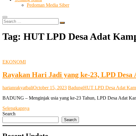
Pedoman Media Siber
Search
…
Tag:
HUT LPD Desa Adat Kampi
EKONOMI
Rayakan Hari Jadi yang ke-23, LPD Desa 
harianrakyatbali
October 15, 2023
Badung
HUT LPD Desa Adat Kamp
BADUNG – Menginjak usia yang ke-23 Tahun, LPD Desa Adat Kampial
Rayakan
Selengkapnya
Hari
Search
Jadi
Search
yang
ke-
Recent Update
23,