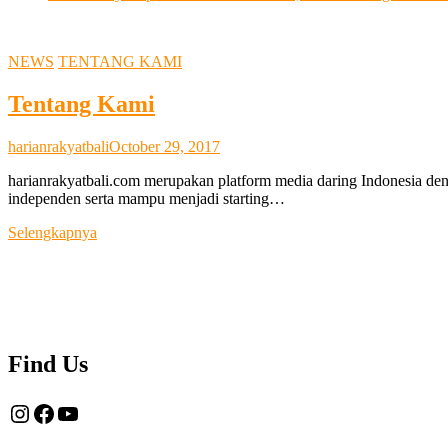
NEWS
TENTANG KAMI
Tentang Kami
harianrakyatbali
October 29, 2017
harianrakyatbali.com merupakan platform media daring Indonesia den
independen serta mampu menjadi starting…
Tentang
Selengkapnya
Kami
Find Us
Instagram
Facebook
YouTube