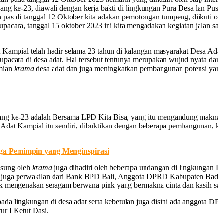
g ke-23, diawali dengan kerja bakti di lingkungan Pura Desa lan Pu
n pas di tanggal 12 Oktober kita adakan pemotongan tumpeng, diikuti o
upacara, tanggal 15 oktober 2023 ini kita mengadakan kegiatan jalan 
mpial telah hadir selama 23 tahun di kalangan masyarakat Desa Ad
 upacara di desa adat. Hal tersebut tentunya merupakan wujud nyata da
omian
krama
desa adat dan juga meningkatkan pembangunan potensi yang 
ang ke-23 adalah Bersama LPD Kita Bisa, yang itu mengandung makna
 Adat Kampial itu sendiri, dibuktikan dengan beberapa pembangunan,
ga Pemimpin yang Menginspirasi
gsung oleh
krama
juga dihadiri oleh beberapa undangan di lingkungan 
r juga perwakilan dari Bank BPD Bali, Anggota DPRD Kabupaten Badung
mengenakan seragam berwana pink yang bermakna cinta dan kasih s
s pada lingkungan di desa adat serta kebetulan juga disini ada anggo
ur I Ketut Dasi.