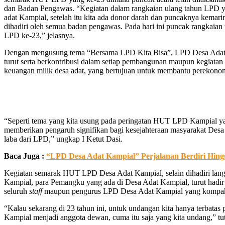
dan Badan Pengawas. “Kegiatan dalam rangkaian ulang tahun LPD yan
adat Kampial, setelah itu kita ada donor darah dan puncaknya kemari
dihadiri oleh semua badan pengawas. Pada hari ini puncak rangkaian 
LPD ke-23,” jelasnya.
Dengan mengusung tema “Bersama LPD Kita Bisa”, LPD Desa Adat Ka
turut serta berkontribusi dalam setiap pembangunan maupun kegiatan
keuangan milik desa adat, yang bertujuan untuk membantu perekon
“Seperti tema yang kita usung pada peringatan HUT LPD Kampial y
memberikan pengaruh signifikan bagi kesejahteraan masyarakat Desa
laba dari LPD,” ungkap I Ketut Dasi.
Baca Juga :
“LPD Desa Adat Kampial” Perjalanan Berdiri Hing
Kegiatan semarak HUT LPD Desa Adat Kampial, selain dihadiri lan
Kampial, para Pemangku yang ada di Desa Adat Kampial, turut hadi
seluruh
staff
maupun pengurus LPD Desa Adat Kampial yang kompak 
“Kalau sekarang di 23 tahun ini, untuk undangan kita hanya terbata
Kampial menjadi anggota dewan, cuma itu saja yang kita undang,” tut