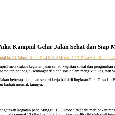
Adat Kampial Gelar Jalan Sehat dan Siap M
ial ke 23 Tahun
I Ketut Dasi S.E. Ak
Ketua LPD Desa Adat Kampial
L
al melaksakan kegiatan jalan sehat, kegiatan sosial dan pengundian
d
krama
terlihat begitu semangat dan antusias dalam mengikuti kegiatan 
akan beberapa kegiatan seperti kerja bakti di lingkuan Pura Desa la
an hadiah menarik lainnya.
engatakan kegiatan pada Minggu, 15 Oktober 2023 ini merupakan rang
n pada tanggal 12 Oktober 2023 kemarin yang dihadiri oleh
staff
inte