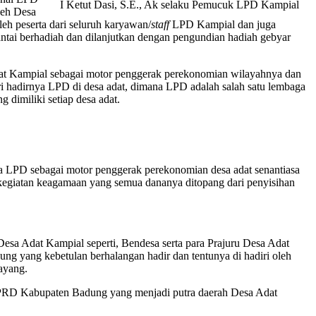
I Ketut Dasi, S.E., Ak selaku Pemucuk LPD Kampial
seh Desa
leh peserta dari seluruh karyawan/
staff
LPD Kampial dan juga
santai berhadiah dan dilanjutkan dengan pengundian hadiah gebyar
at Kampial sebagai motor penggerak perekonomian wilayahnya dan
ri hadirnya LPD di desa adat, dimana LPD adalah salah satu lembaga
dimiliki setiap desa adat.
 LPD sebagai motor penggerak perekonomian desa adat senantiasa
 kegiatan keagamaan yang semua dananya ditopang dari penyisihan
Desa Adat Kampial seperti, Bendesa serta para Prajuru Desa Adat
 yang kebetulan berhalangan hadir dan tentunya di hadiri oleh
ayang.
ta DPRD Kabupaten Badung yang menjadi putra daerah Desa Adat