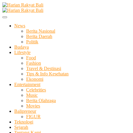
Skip
to
Membangun Semangat Kehidupan dan Berbangsa
content
Harian Rakyat Bali
News
Berita Nasional
Berita Daerah
Politik
Budaya
Lifestyle
Food
Fashion
Travel & Destinasi
Tips & Info Kesehatan
Ekonomi
Entertainment
Celebrities
Music
Berita Olahraga
Movies
Balipreneur
FIGUR
Teknologi
Sejarah
Tentang Kami