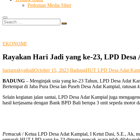
Pedoman Media Siber
Search
…
EKONOMI
Rayakan Hari Jadi yang ke-23, LPD Desa 
harianrakyatbali
October 15, 2023
Badung
HUT LPD Desa Adat Kamp
BADUNG
– Menginjak usia yang ke-23 Tahun, LPD Desa Adat Kampi
Bertempat di Jaba Pura Desa lan Puseh Desa Adat Kampial, ratusan
Selain kegiatan jalan santai, LPD Desa Adat Kampial juga mengagend
hasil kerjasama dengan Bank BPD Bali berupa 3 unit sepeda motor d
Pemucuk
/ Ketua LPD Desa Adat Kampial, I Ketut Dasi, S.E., Ak, m
semarak HUT LPD yang ke-23 dimana puncak acara telah dilaksanaka