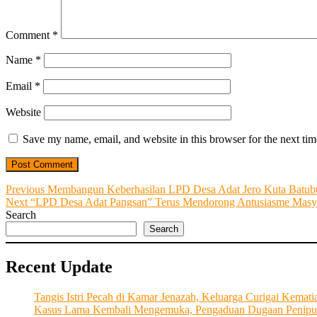
Comment
*
Name
*
Email
*
Website
Save my name, email, and website in this browser for the next ti
Post
Previous
Previous
Membangun Keberhasilan LPD Desa Adat Jero Kuta Batub
Next
post:
Next
“LPD Desa Adat Pangsan” Terus Mendorong Antusiasme Masy
navigation
post:
Search
Search
Recent Update
Tangis Istri Pecah di Kamar Jenazah, Keluarga Curigai Kema
Kasus Lama Kembali Mengemuka, Pengaduan Dugaan Penipu