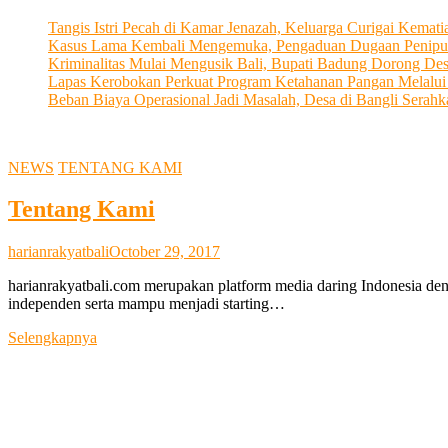
Tangis Istri Pecah di Kamar Jenazah, Keluarga Curigai Kema
Kasus Lama Kembali Mengemuka, Pengaduan Dugaan Penipu
Kriminalitas Mulai Mengusik Bali, Bupati Badung Dorong De
Lapas Kerobokan Perkuat Program Ketahanan Pangan Melalu
Beban Biaya Operasional Jadi Masalah, Desa di Bangli Ser
NEWS
TENTANG KAMI
Tentang Kami
harianrakyatbali
October 29, 2017
harianrakyatbali.com merupakan platform media daring Indonesia den
independen serta mampu menjadi starting…
Tentang
Selengkapnya
Kami