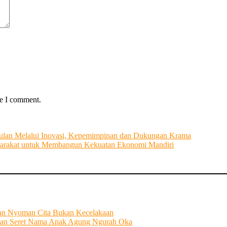
me I comment.
ulan Melalui Inovasi, Kepemimpinan dan Dukungan Krama
arakat untuk Membangun Kekuatan Ekonomi Mandiri
tian Nyoman Cita Bukan Kecelakaan
an Seret Nama Anak Agung Ngurah Oka