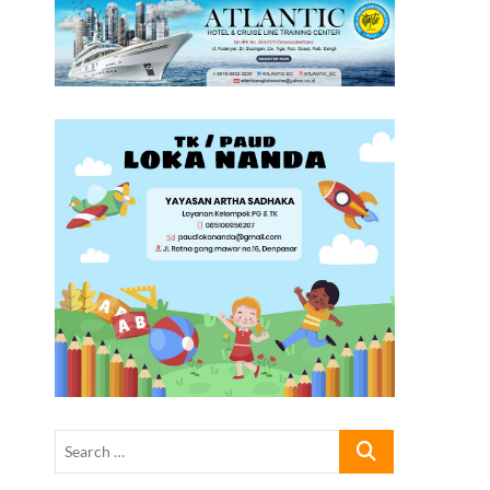
Search
…