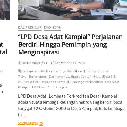
BALIPRENEUR
EKONOMI
“LPD Desa Adat Kampial” Perjalanan
at
Berdiri Hingga Pemimpin yang
tal
Menginspirasi
harianrakyatbali
September 11, 2023
S.E.
#inspiratif
#tokoh
Badung
Bali Global Holiday Tours &
Travel
Balipreneur
Darmawangsa Sport Center
I Ketut Dasi S.E.
Ak
Ketua LPD Desa Adat Kampial
Lembaga Perkreditan Desa Adat
a
Kampial
LPD Desa Adat Kampial
an
LPD Desa Adat (Lembaga Perkreditan Desa) Kampial
adalah suatu lembaga keuangan mikro yang berdiri pada
tanggal 12 Oktober 2000 di Desa Kampial, Bali. Lembaga
ini…
“LPD
Selengkapnya