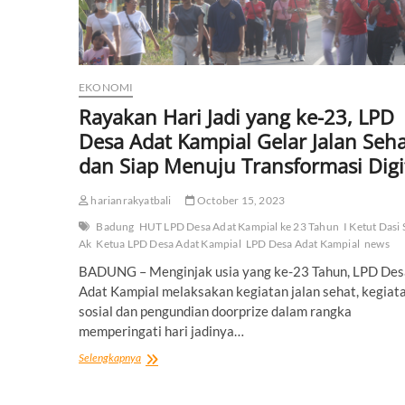
EKONOMI
Rayakan Hari Jadi yang ke-23, LPD
Desa Adat Kampial Gelar Jalan Seh
dan Siap Menuju Transformasi Digi
harianrakyatbali
October 15, 2023
Badung
HUT LPD Desa Adat Kampial ke 23 Tahun
I Ketut Dasi 
Ak
Ketua LPD Desa Adat Kampial
LPD Desa Adat Kampial
news
BADUNG – Menginjak usia yang ke-23 Tahun, LPD Des
Adat Kampial melaksakan kegiatan jalan sehat, kegiat
sosial dan pengundian doorprize dalam rangka
memperingati hari jadinya…
Rayakan
Selengkapnya
Hari
Jadi