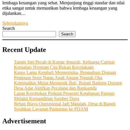
lembaga keuangan yang sehat. Menjunjung tinggi standar dan nilai
etika sangat untuk memastikan bahwa lembaga keuangan yang
dijalankan…
Dengan
Selengkapnya
Semangat
Search
Kebersamaan
Search
dan
Integritas
Recent Update
LPD
Desa
Adat
Tangis Istri Pecah di Kamar Jenazah, Keluarga Curigai
Berawa
Kematian Nyoman Cita Bukan Kecelakaan
Dongkrak
Kasus Lama Kembali Mengemuka, Pengaduan Dugaan
Kesejahteraan
Penipuan Seret Nama Anak Agung Ngurah Oka
Masyarakat
Kriminalitas Mulai Mengusik Bali, Bupati Badung Dorong
dan
Desa Adat Aktifkan Pecalang dan Bankamda
Infrastruktur
Lapas Kerobokan Perkuat Program Ketahanan Pangan
Desa
Melalui Kemandirian Sumber Daya
Beban Biaya Operasional Jadi Masalah, Desa di Bangli
Serahkan Layanan Pamsimas ke PDAM
Advertisement