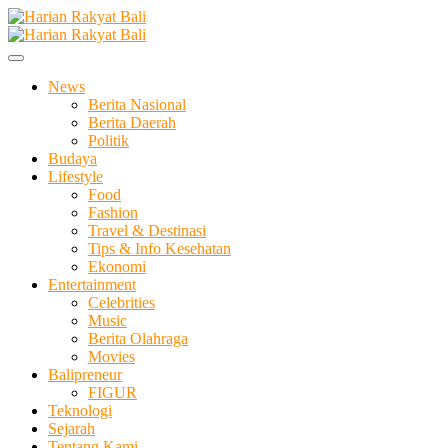
Skip
to
Membangun Semangat Kehidupan dan Berbangsa
content
Harian Rakyat Bali
News
Berita Nasional
Berita Daerah
Politik
Budaya
Lifestyle
Food
Fashion
Travel & Destinasi
Tips & Info Kesehatan
Ekonomi
Entertainment
Celebrities
Music
Berita Olahraga
Movies
Balipreneur
FIGUR
Teknologi
Sejarah
Tentang Kami