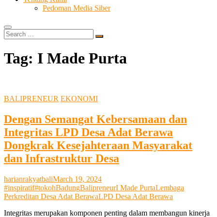
Pedoman Media Siber
Search
…
Tag:
I Made Purta
BALIPRENEUR
EKONOMI
Dengan Semangat Kebersamaan dan
Integritas LPD Desa Adat Berawa
Dongkrak Kesejahteraan Masyarakat
dan Infrastruktur Desa
harianrakyatbali
March 19, 2024
#inspiratif
#tokoh
Badung
Balipreneur
I Made Purta
Lembaga
Perkreditan Desa Adat Berawa
LPD Desa Adat Berawa
Integritas merupakan komponen penting dalam membangun kinerja