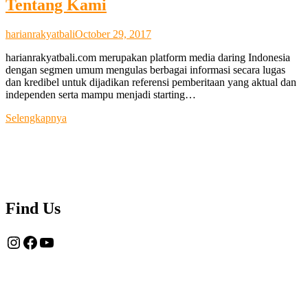
Tentang Kami
harianrakyatbali
October 29, 2017
harianrakyatbali.com merupakan platform media daring Indonesia
dengan segmen umum mengulas berbagai informasi secara lugas
dan kredibel untuk dijadikan referensi pemberitaan yang aktual dan
independen serta mampu menjadi starting…
Tentang
Selengkapnya
Kami
Find Us
Instagram
Facebook
YouTube