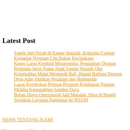
Latest Post
Tangis Istri Pecah di Kamar Jenazah, Keluarga Curigai
Kematian Nyoman Cita Bukan Kecelakaan
Kasus Lama Kembali Mengemuka, Pengaduan Dugaan
Penipuan Seret Nama Anak Agung Ngurah Oka
Kriminalitas Mulai Mengusik Bali, Bupati Badung Dorong
Desa Adat Aktifkan Pecalang dan Bankamda
Lapas Kerobokan Perkuat Program Ketahanan Pangan
Melalui Kemandirian Sumber Daya
Beban Biaya Operasional Jadi Masalah, Desa di Bangli
Serahkan Layanan Pamsimas ke PDAM
NEWS
TENTANG KAMI