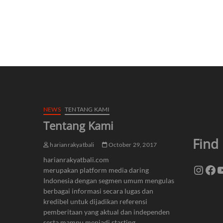
NEWS
TENTANG KAMI
Tentang Kami
Find
harianrakyatbali
October 29, 2017
harianrakyatbali.com
Insta
Fa
Y
merupakan platform media daring
Indonesia dengan segmen umum mengulas
berbagai informasi secara lugas dan
kredibel untuk dijadikan referensi
pemberitaan yang aktual dan independen
serta mampu menjadi starting…