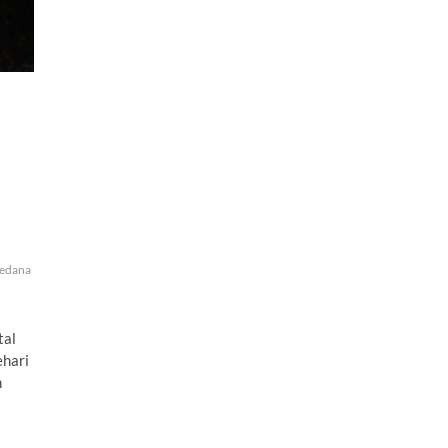
Sedana
tal
ehari
n