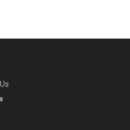
 Us
gram
cebook
ouTube