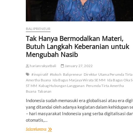
BALIPRENEUR
Tak Hanya Bermodalkan Materi,
Butuh Langkah Keberanian untuk
Mengubah Nasib
harianrakyatbali
January 27, 2022
#inspiratif
#tokoh
Balipreneur
Direktur Utama Perumda Tirta
Amertha Buana
Ida Bagus Marjaya Wirata SE MM
Ida Bagus Oka 
ST MM
Kabag Hubungan Langganan
Perumda Tirta Amertha
Buana
Tabanan
Indonesia sudah memasuki era globalisasi atau era digi
yang ditandai oleh adanya kegiatan dalam kehidupan s
– hari masyarakat Indonesia yang serba digitalisasi da
otomatis,…
Tak
Selengkapnya