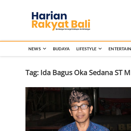
Skip
to
Harian 
content
MEMBANGUN SEMANG
NEWS
BUDAYA
LIFESTYLE
ENTERTAI
Tag:
Ida Bagus Oka Sedana ST 