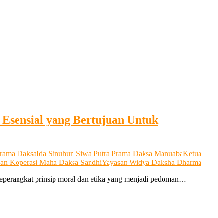
sensial yang Bertujuan Untuk
Prama Daksa
Ida Sinuhun Siwa Putra Prama Daksa Manuaba
Ketua
dan Koperasi Maha Daksa Sandhi
Yayasan Widya Daksha Dharma
seperangkat prinsip moral dan etika yang menjadi pedoman…