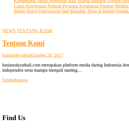
Kriminalitas Mulai Mengusik Bali, Bupati Badung Dorong De
Lapas Kerobokan Perkuat Program Ketahanan Pangan Melalu
Beban Biaya Operasional Jadi Masalah, Desa di Bangli Ser
NEWS
TENTANG KAMI
Tentang Kami
harianrakyatbali
October 29, 2017
harianrakyatbali.com merupakan platform media daring Indonesia den
independen serta mampu menjadi starting…
Tentang
Selengkapnya
Kami
Find Us