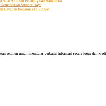
sa Adat Aktifkan Pecalang dan Bankamda
i Kemandirian Sumber Daya
ahkan Layanan Pamsimas ke PDAM
gan segmen umum mengulas berbagai informasi secara lugas dan kredibe