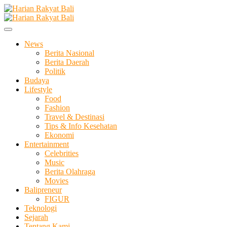
Skip
to
Membangun Semangat Kehidupan dan Berbangsa
content
Harian Rakyat Bali
News
Berita Nasional
Berita Daerah
Politik
Budaya
Lifestyle
Food
Fashion
Travel & Destinasi
Tips & Info Kesehatan
Ekonomi
Entertainment
Celebrities
Music
Berita Olahraga
Movies
Balipreneur
FIGUR
Teknologi
Sejarah
Tentang Kami