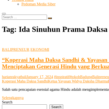
Pedoman Media Siber
Search
…
Tag:
Ida Sinuhun Prama Daksa
BALIPRENEUR
EKONOMI
“Koperasi Maha Daksa Sandhi & Yayasan
Menciptakan Generasi Hindu yang Berkua
harianrakyatbali
January 17, 2024
#inspiratif
#tokoh
Badung
Balipreneu
Koperasi Maha Daksa Sandhi
Ketua Yayasan Widya Daksha Dharma
Salah satu pencapaian esensial agama Hindu adalah mengimplementas
“Koperasi
Selengkapnya
Maha
Search
Daksa
Search