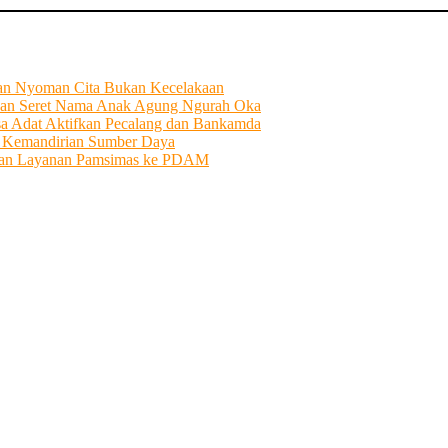
tian Nyoman Cita Bukan Kecelakaan
an Seret Nama Anak Agung Ngurah Oka
sa Adat Aktifkan Pecalang dan Bankamda
i Kemandirian Sumber Daya
ahkan Layanan Pamsimas ke PDAM