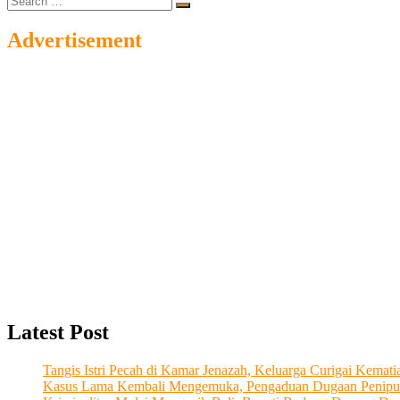
…
Advertisement
Latest Post
Tangis Istri Pecah di Kamar Jenazah, Keluarga Curigai Kema
Kasus Lama Kembali Mengemuka, Pengaduan Dugaan Penipu