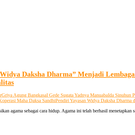
 Widya Daksha Dharma” Menjadi Lembaga E
litas
r
Griya Agung Bangkasa
I Gede Sugata Yadnya Manuaba
Ida Sinuhun 
Koperasi Maha Daksa Sandhi
Pendiri Yayasan Widya Daksha Dharma 
ikan agama sebagai cara hidup. Agama ini telah berhasil menetapkan 