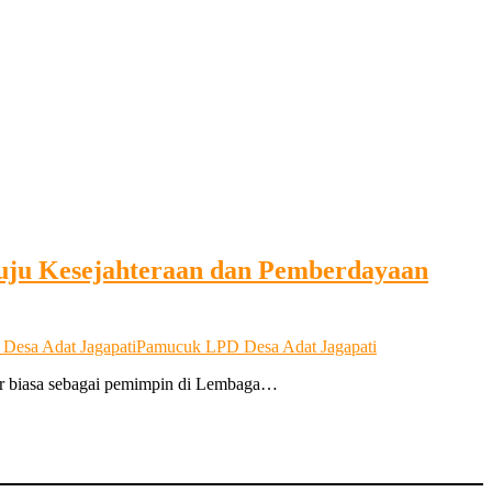
nuju Kesejahteraan dan Pemberdayaan
 Desa Adat Jagapati
Pamucuk LPD Desa Adat Jagapati
uar biasa sebagai pemimpin di Lembaga…