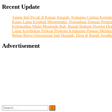
Made
Recent Update
Raka
“Transformasi
LPD
Tangis Istri Pecah di Kamar Jenazah, Keluarga Curigai Kema
Desa
Kasus Lama Kembali Mengemuka, Pengaduan Dugaan Penipu
Adat
Kriminalitas Mulai Mengusik Bali, Bupati Badung Dorong De
Jagapati
Lapas Kerobokan Perkuat Program Ketahanan Pangan Melalu
Menuju
Beban Biaya Operasional Jadi Masalah, Desa di Bangli Ser
Kesejahteraan
dan
Advertisement
Pemberdayaan
Masyarakat”
Search
…