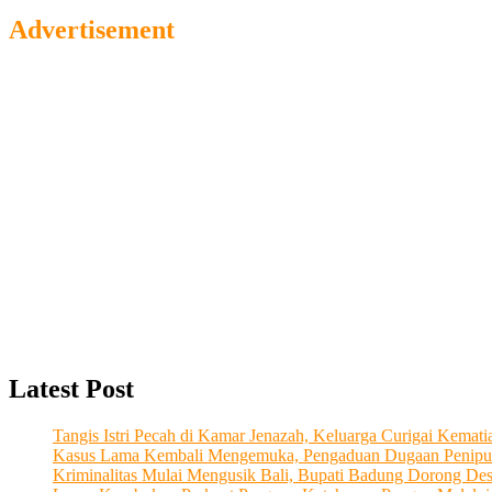
Advertisement
Latest Post
Tangis Istri Pecah di Kamar Jenazah, Keluarga Curigai Kema
Kasus Lama Kembali Mengemuka, Pengaduan Dugaan Penipu
Kriminalitas Mulai Mengusik Bali, Bupati Badung Dorong De