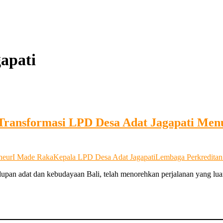
apati
“Transformasi LPD Desa Adat Jagapati Me
neur
I Made Raka
Kepala LPD Desa Adat Jagapati
Lembaga Perkreditan
upan adat dan kebudayaan Bali, telah menorehkan perjalanan yang l