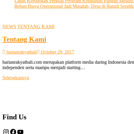
Lapas Kerobokan Perkuat Program Ketahanan Pangan Melalu
Beban Biaya Operasional Jadi Masalah, Desa di Bangli Ser
NEWS
TENTANG KAMI
Tentang Kami
harianrakyatbali
October 29, 2017
harianrakyatbali.com merupakan platform media daring Indonesia den
independen serta mampu menjadi starting…
Tentang
Selengkapnya
Kami
Find Us
Instagram
Facebook
YouTube