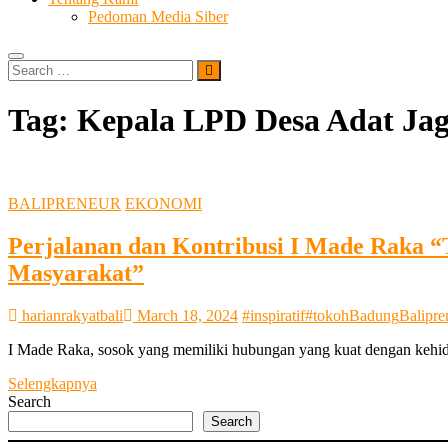
Pedoman Media Siber
Search
…
Tag:
Kepala LPD Desa Adat Jag
BALIPRENEUR
EKONOMI
Perjalanan dan Kontribusi I Made Raka 
Masyarakat”
harianrakyatbali
March 18, 2024
#inspiratif
#tokoh
Badung
Balipre
I Made Raka, sosok yang memiliki hubungan yang kuat dengan kehid
Perjalanan
Selengkapnya
dan
Search
Kontribusi
Search
I