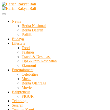
Skip
to
Membangun Semangat Kehidupan dan Berbangsa
content
Harian Rakyat Bali
News
Berita Nasional
Berita Daerah
Politik
Budaya
Lifestyle
Food
Fashion
Travel & Destinasi
Tips & Info Kesehatan
Ekonomi
Entertainment
Celebrities
Music
Berita Olahraga
Movies
Balipreneur
FIGUR
Teknologi
Sejarah
Tentang Kami