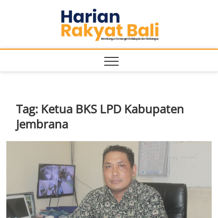
Skip
Harian
to
MEMBANGUN
SEMANGAT
content
KEHIDUPAN
Rakyat
DAN
BERBANGSA
Bali
Tag:
Ketua BKS LPD Kabupaten
Jembrana