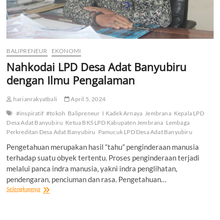
BALIPRENEUR
EKONOMI
Nahkodai LPD Desa Adat Banyubiru
dengan Ilmu Pengalaman
harianrakyatbali
April 5, 2024
#inspiratif
#tokoh
Balipreneur
I Kadek Arnaya
Jembrana
Kepala LPD
Desa Adat Banyubiru
Ketua BKS LPD Kabupaten Jembrana
Lembaga
Perkreditan Desa Adat Banyubiru
Pamucuk LPD Desa Adat Banyubiru
Pengetahuan merupakan hasil “tahu” penginderaan manusia
terhadap suatu obyek tertentu. Proses penginderaan terjadi
melalui panca indra manusia, yakni indra penglihatan,
pendengaran, penciuman dan rasa. Pengetahuan…
Nahkodai
Selengkapnya
LPD
Desa
Adat