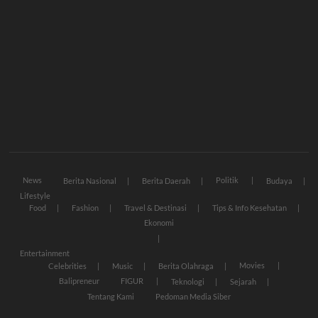
News
Politik
Berita Nasional
Berita Daerah
Budaya
Lifestyle
Food
Fashion
Travel & Destinasi
Tips & Info Kesehatan
Ekonomi
Entertainment
Movies
Celebrities
Music
Berita Olahraga
Balipreneur
FIGUR
Teknologi
Sejarah
Tentang Kami
Pedoman Media Siber