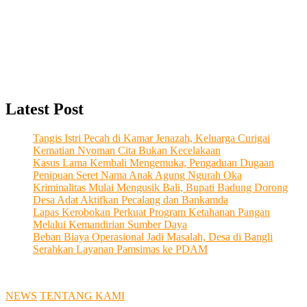
Latest Post
Tangis Istri Pecah di Kamar Jenazah, Keluarga Curigai
Kematian Nyoman Cita Bukan Kecelakaan
Kasus Lama Kembali Mengemuka, Pengaduan Dugaan
Penipuan Seret Nama Anak Agung Ngurah Oka
Kriminalitas Mulai Mengusik Bali, Bupati Badung Dorong
Desa Adat Aktifkan Pecalang dan Bankamda
Lapas Kerobokan Perkuat Program Ketahanan Pangan
Melalui Kemandirian Sumber Daya
Beban Biaya Operasional Jadi Masalah, Desa di Bangli
Serahkan Layanan Pamsimas ke PDAM
NEWS
TENTANG KAMI