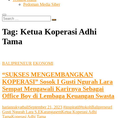
Pedoman Media Siber
Search
…
Tag:
Ketua Koperasi Adhi
Tama
BALIPRENEUR
EKONOMI
“SUKSES MENGEMBANGKAN
KOPERASI” Sosok I Gusti Ngurah Lara
Sempat Mengawali Karirnya Sebagai
Office Boy di Lembaga Keuangan Swasta
harianrakyatbali
September 21, 2023
#inspiratif
#tokoh
Balipreneur
I
Gusti Ngurah Lara S.E
Karangasem
Ketua Koperasi Adhi
Tama
Koperasi Adhi Tama