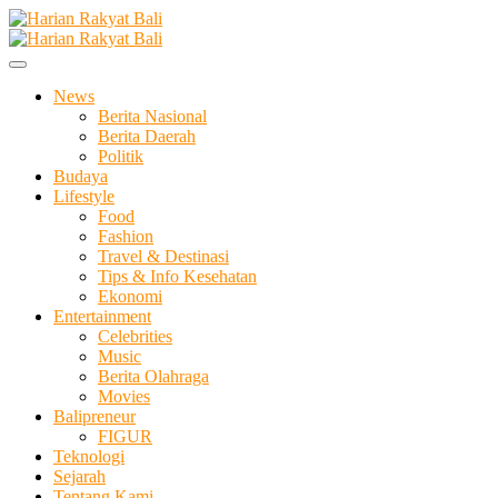
Skip
to
Membangun Semangat Kehidupan dan Berbangsa
content
Harian Rakyat Bali
News
Berita Nasional
Berita Daerah
Politik
Budaya
Lifestyle
Food
Fashion
Travel & Destinasi
Tips & Info Kesehatan
Ekonomi
Entertainment
Celebrities
Music
Berita Olahraga
Movies
Balipreneur
FIGUR
Teknologi
Sejarah
Tentang Kami