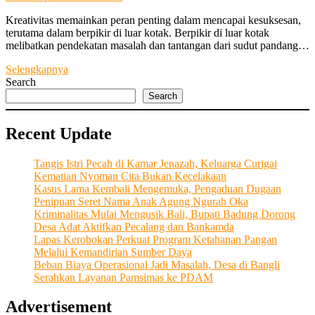
Kreativitas memainkan peran penting dalam mencapai kesuksesan,
terutama dalam berpikir di luar kotak. Berpikir di luar kotak
melibatkan pendekatan masalah dan tantangan dari sudut pandang…
“SUKSES
Selengkapnya
MENGEMBANGKAN
Search
KOPERASI”
Search
Sosok
I
Recent Update
Gusti
Ngurah
Lara
Tangis Istri Pecah di Kamar Jenazah, Keluarga Curigai
Sempat
Kematian Nyoman Cita Bukan Kecelakaan
Mengawali
Kasus Lama Kembali Mengemuka, Pengaduan Dugaan
Karirnya
Penipuan Seret Nama Anak Agung Ngurah Oka
Sebagai
Kriminalitas Mulai Mengusik Bali, Bupati Badung Dorong
Office
Desa Adat Aktifkan Pecalang dan Bankamda
Boy
Lapas Kerobokan Perkuat Program Ketahanan Pangan
di
Melalui Kemandirian Sumber Daya
Lembaga
Beban Biaya Operasional Jadi Masalah, Desa di Bangli
Keuangan
Serahkan Layanan Pamsimas ke PDAM
Swasta
Advertisement