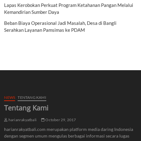
Lapas Kerobokan Perkuat Program Ketahanan Pangan Melalui
Kemandirian Sumber Daya
Beban Biaya Operasional Jadi Masalah, Desa di Bangli
Serahkan Layanan Pamsimas ke PDAM
NEWS
TENTANG KAMI
Tentang Kami
harianrakyatbali
October 29, 2017
harianrakyatbali.com merupakan platform media daring Indonesia
dengan segmen umum mengulas berbagai informasi secara lugas