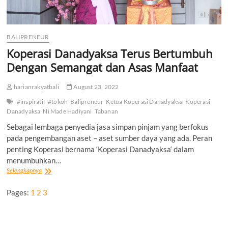
BALIPRENEUR
Koperasi Danadyaksa Terus Bertumbuh
Dengan Semangat dan Asas Manfaat
harianrakyatbali
August 23, 2022
#inspiratif
#tokoh
Balipreneur
Ketua Koperasi Danadyaksa
Koperasi
Danadyaksa
Ni Made Hadiyani
Tabanan
Sebagai lembaga penyedia jasa simpan pinjam yang berfokus
pada pengembangan aset – aset sumber daya yang ada. Peran
penting Koperasi bernama ‘Koperasi Danadyaksa‘ dalam
menumbuhkan…
Koperasi
Selengkapnya
Danadyaksa
Terus
Pages:
1
2
3
Bertumbuh
Dengan
Semangat
dan