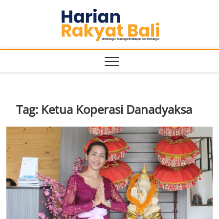
Skip
Harian
to
MEMBANGUN
SEMANGAT
content
KEHIDUPAN
Rakyat
DAN
BERBANGSA
Bali
Tag:
Ketua Koperasi Danadyaksa