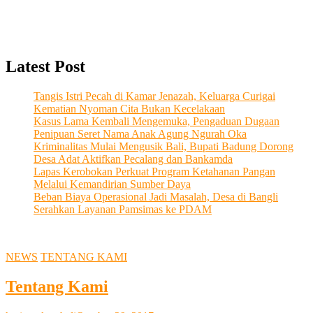
Latest Post
Tangis Istri Pecah di Kamar Jenazah, Keluarga Curigai
Kematian Nyoman Cita Bukan Kecelakaan
Kasus Lama Kembali Mengemuka, Pengaduan Dugaan
Penipuan Seret Nama Anak Agung Ngurah Oka
Kriminalitas Mulai Mengusik Bali, Bupati Badung Dorong
Desa Adat Aktifkan Pecalang dan Bankamda
Lapas Kerobokan Perkuat Program Ketahanan Pangan
Melalui Kemandirian Sumber Daya
Beban Biaya Operasional Jadi Masalah, Desa di Bangli
Serahkan Layanan Pamsimas ke PDAM
NEWS
TENTANG KAMI
Tentang Kami