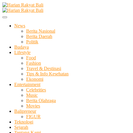
Skip
to
Membangun Semangat Kehidupan dan Berbangsa
content
Harian Rakyat Bali
News
Berita Nasional
Berita Daerah
Politik
Budaya
Lifestyle
Food
Fashion
Travel & Destinasi
Tips & Info Kesehatan
Ekonomi
Entertainment
Celebrities
Music
Berita Olahraga
Movies
Balipreneur
FIGUR
Teknologi
Sejarah
Tentang Kami