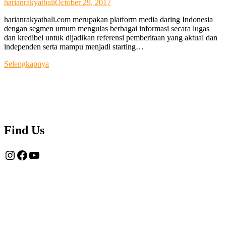
harianrakyatbali
October 29, 2017
harianrakyatbali.com merupakan platform media daring Indonesia
dengan segmen umum mengulas berbagai informasi secara lugas
dan kredibel untuk dijadikan referensi pemberitaan yang aktual dan
independen serta mampu menjadi starting…
Tentang
Selengkapnya
Kami
Find Us
Instagram
Facebook
YouTube