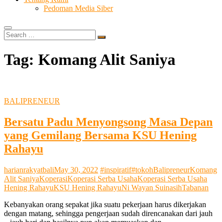
Pedoman Media Siber
Search
…
Tag:
Komang Alit Saniya
BALIPRENEUR
Bersatu Padu Menyongsong Masa Depan
yang Gemilang Bersama KSU Hening
Rahayu
harianrakyatbali
May 30, 2022
#inspiratif
#tokoh
Balipreneur
Komang
Alit Saniya
Koperasi
Koperasi Serba Usaha
Koperasi Serba Usaha
Hening Rahayu
KSU Hening Rahayu
Ni Wayan Suinasih
Tabanan
Kebanyakan orang sepakat jika suatu pekerjaan harus dikerjakan
dengan matang, sehingga pengerjaan sudah direncanakan dari jauh