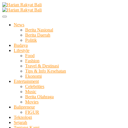
Skip
to
Membangun Semangat Kehidupan dan Berbangsa
content
Harian Rakyat Bali
News
Berita Nasional
Berita Daerah
Politik
Budaya
Lifestyle
Food
Fashion
Travel & Destinasi
Tips & Info Kesehatan
Ekonomi
Entertainment
Celebrities
Music
Berita Olahraga
Movies
Balipreneur
FIGUR
Teknologi
Sejarah
Tentang Kami