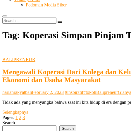
Pedoman Media Siber
Search
…
Tag:
Koperasi Simpan Pinjam T
BALIPRENEUR
Mengawali Koperasi Dari Kolega dan Kel
Ekonomi dan Usaha Masyarakat
harianrakyatbali
February 2, 2023
#inspiratif
#tokoh
Balipreneur
Gianya
Tidak ada yang menyangka bahwa saat ini kita hidup di era dengan 
Mengawali
Selengkapnya
Koperasi
Pages:
1
2
3
Dari
Search
Kolega
Search