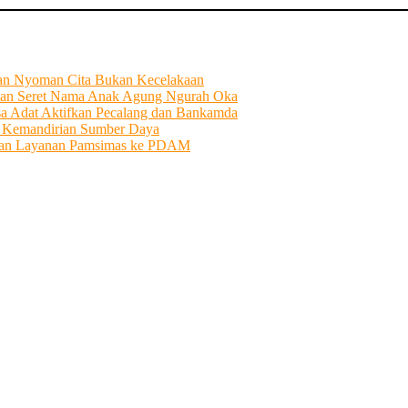
tian Nyoman Cita Bukan Kecelakaan
an Seret Nama Anak Agung Ngurah Oka
sa Adat Aktifkan Pecalang dan Bankamda
i Kemandirian Sumber Daya
ahkan Layanan Pamsimas ke PDAM