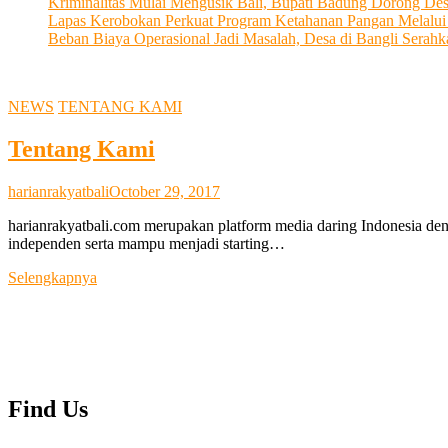
Kriminalitas Mulai Mengusik Bali, Bupati Badung Dorong De
Lapas Kerobokan Perkuat Program Ketahanan Pangan Melalu
Beban Biaya Operasional Jadi Masalah, Desa di Bangli Ser
NEWS
TENTANG KAMI
Tentang Kami
harianrakyatbali
October 29, 2017
harianrakyatbali.com merupakan platform media daring Indonesia den
independen serta mampu menjadi starting…
Tentang
Selengkapnya
Kami
Find Us