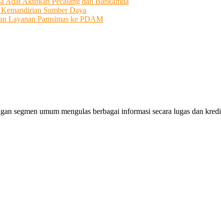
sa Adat Aktifkan Pecalang dan Bankamda
i Kemandirian Sumber Daya
ahkan Layanan Pamsimas ke PDAM
gan segmen umum mengulas berbagai informasi secara lugas dan kredibe