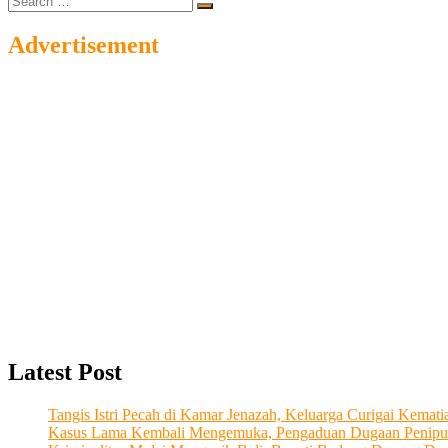
…
Advertisement
Latest Post
Tangis Istri Pecah di Kamar Jenazah, Keluarga Curigai Kema
Kasus Lama Kembali Mengemuka, Pengaduan Dugaan Penipu