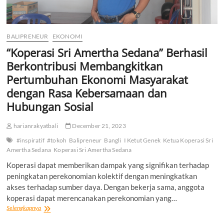
BALIPRENEUR
EKONOMI
“Koperasi Sri Amertha Sedana” Berhasil
Berkontribusi Membangkitkan
Pertumbuhan Ekonomi Masyarakat
dengan Rasa Kebersamaan dan
Hubungan Sosial
harianrakyatbali
December 21, 2023
#inspiratif
#tokoh
Balipreneur
Bangli
I Ketut Genek
Ketua Koperasi Sri
Amertha Sedana
Koperasi Sri Amertha Sedana
Koperasi dapat memberikan dampak yang signifikan terhadap
peningkatan perekonomian kolektif dengan meningkatkan
akses terhadap sumber daya. Dengan bekerja sama, anggota
koperasi dapat merencanakan perekonomian yang…
“Koperasi
Selengkapnya
Sri