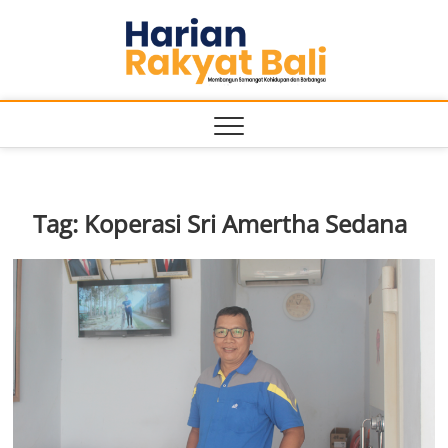
Skip
Harian
to
MEMBANGUN
SEMANGAT
content
KEHIDUPAN
Rakyat
DAN
BERBANGSA
Bali
Tag:
Koperasi Sri Amertha Sedana