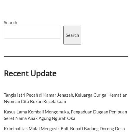
Amertha
Sedana”
Berhasil
Berkontribusi
Search
Membangkitkan
Pertumbuhan
Ekonomi
Search
Masyarakat
dengan
Rasa
Kebersamaan
dan
Hubungan
Sosial
Recent Update
Tangis Istri Pecah di Kamar Jenazah, Keluarga Curigai Kematian
Nyoman Cita Bukan Kecelakaan
Kasus Lama Kembali Mengemuka, Pengaduan Dugaan Penipuan
Seret Nama Anak Agung Ngurah Oka
Kriminalitas Mulai Mengusik Bali, Bupati Badung Dorong Desa