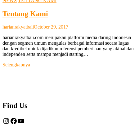
NEWS
TENTANG KAMI
Tentang Kami
harianrakyatbali
October 29, 2017
harianrakyatbali.com merupakan platform media daring Indonesia
dengan segmen umum mengulas berbagai informasi secara lugas
dan kredibel untuk dijadikan referensi pemberitaan yang aktual dan
independen serta mampu menjadi starting…
Tentang
Selengkapnya
Kami
Find Us
Instagram
Facebook
YouTube