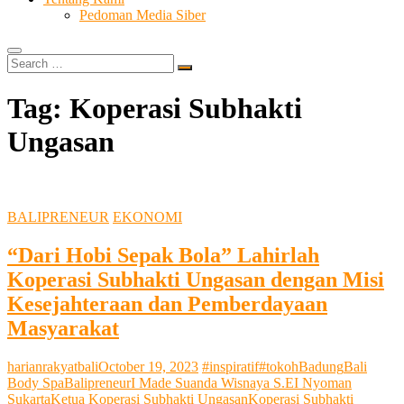
Pedoman Media Siber
Search
…
Tag:
Koperasi Subhakti
Ungasan
BALIPRENEUR
EKONOMI
“Dari Hobi Sepak Bola” Lahirlah
Koperasi Subhakti Ungasan dengan Misi
Kesejahteraan dan Pemberdayaan
Masyarakat
harianrakyatbali
October 19, 2023
#inspiratif
#tokoh
Badung
Bali
Body Spa
Balipreneur
I Made Suanda Wisnaya S.E
I Nyoman
Sukarta
Ketua Koperasi Subhakti Ungasan
Koperasi Subhakti