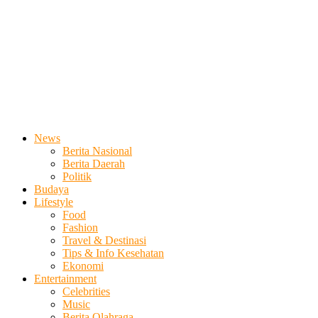
News
Berita Nasional
Berita Daerah
Politik
Budaya
Lifestyle
Food
Fashion
Travel & Destinasi
Tips & Info Kesehatan
Ekonomi
Entertainment
Celebrities
Music
Berita Olahraga