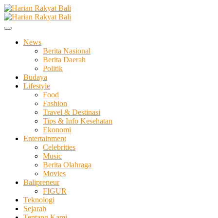
Skip
to
Membangun Semangat Kehidupan dan Berbangsa
content
Harian Rakyat Bali
News
Berita Nasional
Berita Daerah
Politik
Budaya
Lifestyle
Food
Fashion
Travel & Destinasi
Tips & Info Kesehatan
Ekonomi
Entertainment
Celebrities
Music
Berita Olahraga
Movies
Balipreneur
FIGUR
Teknologi
Sejarah
Tentang Kami