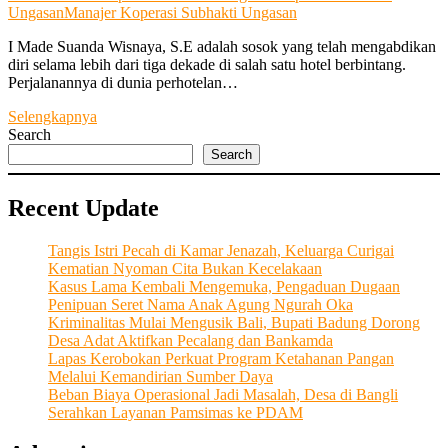
Ungasan
Manajer Koperasi Subhakti Ungasan
I Made Suanda Wisnaya, S.E adalah sosok yang telah mengabdikan
diri selama lebih dari tiga dekade di salah satu hotel berbintang.
Perjalanannya di dunia perhotelan…
“Dari
Selengkapnya
Hobi
Search
Sepak
Search
Bola”
Lahirlah
Recent Update
Koperasi
Subhakti
Ungasan
Tangis Istri Pecah di Kamar Jenazah, Keluarga Curigai
dengan
Kematian Nyoman Cita Bukan Kecelakaan
Misi
Kasus Lama Kembali Mengemuka, Pengaduan Dugaan
Kesejahteraan
Penipuan Seret Nama Anak Agung Ngurah Oka
dan
Kriminalitas Mulai Mengusik Bali, Bupati Badung Dorong
Pemberdayaan
Desa Adat Aktifkan Pecalang dan Bankamda
Masyarakat
Lapas Kerobokan Perkuat Program Ketahanan Pangan
Melalui Kemandirian Sumber Daya
Beban Biaya Operasional Jadi Masalah, Desa di Bangli
Serahkan Layanan Pamsimas ke PDAM