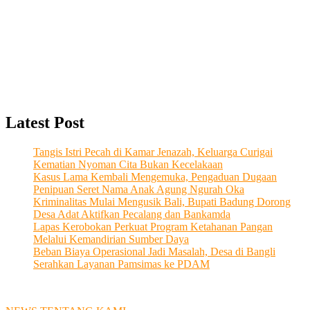
Latest Post
Tangis Istri Pecah di Kamar Jenazah, Keluarga Curigai
Kematian Nyoman Cita Bukan Kecelakaan
Kasus Lama Kembali Mengemuka, Pengaduan Dugaan
Penipuan Seret Nama Anak Agung Ngurah Oka
Kriminalitas Mulai Mengusik Bali, Bupati Badung Dorong
Desa Adat Aktifkan Pecalang dan Bankamda
Lapas Kerobokan Perkuat Program Ketahanan Pangan
Melalui Kemandirian Sumber Daya
Beban Biaya Operasional Jadi Masalah, Desa di Bangli
Serahkan Layanan Pamsimas ke PDAM