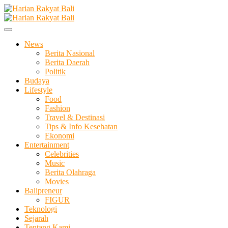
Skip
to
Membangun Semangat Kehidupan dan Berbangsa
content
Harian Rakyat Bali
News
Berita Nasional
Berita Daerah
Politik
Budaya
Lifestyle
Food
Fashion
Travel & Destinasi
Tips & Info Kesehatan
Ekonomi
Entertainment
Celebrities
Music
Berita Olahraga
Movies
Balipreneur
FIGUR
Teknologi
Sejarah
Tentang Kami