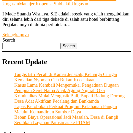
Ungasan
Manajer Koperasi Subhakti Ungasan
I Made Suanda Wisnaya, S.E adalah sosok yang telah mengabdikan
diri selama lebih dari tiga dekade di salah satu hotel berbintang.
Perjalanannya di dunia perhotelan…
“Dari
Selengkapnya
Hobi
Search
Sepak
Search
Bola”
Lahirlah
Recent Update
Koperasi
Subhakti
Ungasan
Tangis Istri Pecah di Kamar Jenazah, Keluarga Curigai
dengan
Kematian Nyoman Cita Bukan Kecelakaan
Misi
Kasus Lama Kembali Mengemuka, Pengaduan Dugaan
Kesejahteraan
Penipuan Seret Nama Anak Agung Ngurah Oka
dan
Kriminalitas Mulai Mengusik Bali, Bupati Badung Dorong
Pemberdayaan
Desa Adat Aktifkan Pecalang dan Bankamda
Masyarakat
Lapas Kerobokan Perkuat Program Ketahanan Pangan
Melalui Kemandirian Sumber Daya
Beban Biaya Operasional Jadi Masalah, Desa di Bangli
Serahkan Layanan Pamsimas ke PDAM