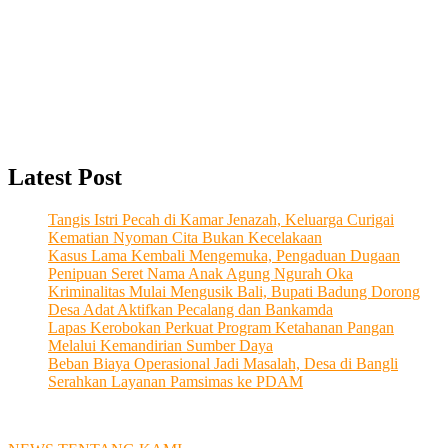
Latest Post
Tangis Istri Pecah di Kamar Jenazah, Keluarga Curigai
Kematian Nyoman Cita Bukan Kecelakaan
Kasus Lama Kembali Mengemuka, Pengaduan Dugaan
Penipuan Seret Nama Anak Agung Ngurah Oka
Kriminalitas Mulai Mengusik Bali, Bupati Badung Dorong
Desa Adat Aktifkan Pecalang dan Bankamda
Lapas Kerobokan Perkuat Program Ketahanan Pangan
Melalui Kemandirian Sumber Daya
Beban Biaya Operasional Jadi Masalah, Desa di Bangli
Serahkan Layanan Pamsimas ke PDAM