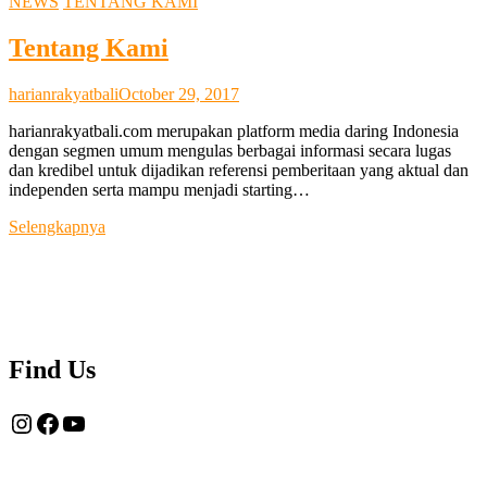
NEWS
TENTANG KAMI
Tentang Kami
harianrakyatbali
October 29, 2017
harianrakyatbali.com merupakan platform media daring Indonesia
dengan segmen umum mengulas berbagai informasi secara lugas
dan kredibel untuk dijadikan referensi pemberitaan yang aktual dan
independen serta mampu menjadi starting…
Tentang
Selengkapnya
Kami
Find Us
Instagram
Facebook
YouTube