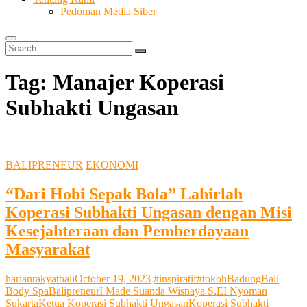
Pedoman Media Siber
Search
…
Tag:
Manajer Koperasi
Subhakti Ungasan
BALIPRENEUR
EKONOMI
“Dari Hobi Sepak Bola” Lahirlah
Koperasi Subhakti Ungasan dengan Misi
Kesejahteraan dan Pemberdayaan
Masyarakat
harianrakyatbali
October 19, 2023
#inspiratif
#tokoh
Badung
Bali
Body Spa
Balipreneur
I Made Suanda Wisnaya S.E
I Nyoman
Sukarta
Ketua Koperasi Subhakti Ungasan
Koperasi Subhakti