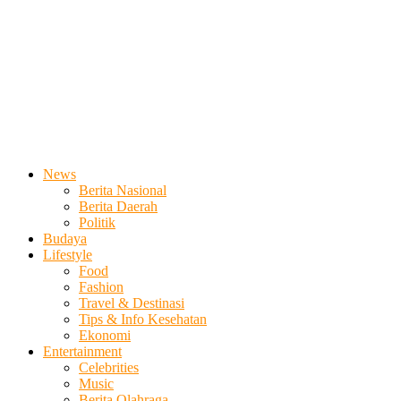
News
Berita Nasional
Berita Daerah
Politik
Budaya
Lifestyle
Food
Fashion
Travel & Destinasi
Tips & Info Kesehatan
Ekonomi
Entertainment
Celebrities
Music
Berita Olahraga