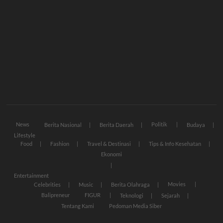
News
Politik
Berita Nasional
Berita Daerah
Budaya
Lifestyle
Food
Fashion
Travel & Destinasi
Tips & Info Kesehatan
Ekonomi
Entertainment
Movies
Celebrities
Music
Berita Olahraga
Balipreneur
FIGUR
Teknologi
Sejarah
Tentang Kami
Pedoman Media Siber