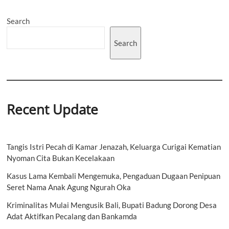
Menjadi
Bagian
Search
Fundamental
yang
Mendukung
Search
Menggeliatnya
Perekonomian
di
Wilayah
Recent Update
Tangis Istri Pecah di Kamar Jenazah, Keluarga Curigai Kematian
Nyoman Cita Bukan Kecelakaan
Kasus Lama Kembali Mengemuka, Pengaduan Dugaan Penipuan
Seret Nama Anak Agung Ngurah Oka
Kriminalitas Mulai Mengusik Bali, Bupati Badung Dorong Desa
Adat Aktifkan Pecalang dan Bankamda