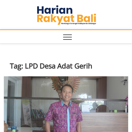
Skip
Harian
to
MEMBANGUN
SEMANGAT
content
KEHIDUPAN
Rakyat
DAN
BERBANGSA
Bali
Tag:
LPD Desa Adat Gerih