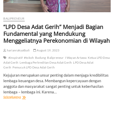
BALIPRENEUR
“LPD Desa Adat Gerih” Menjadi Bagian
Fundamental yang Mendukung
Menggeliatnya Perekonomian di Wilayah
harianrakyatbali
August 19, 2023
#inspiratif
#tokoh
Badung
Balipreneur
I Wayan Artawa
Ketua LPD Desa
Adat Gerih
Lembaga Perkreditan Desa Adat Gerih
LPD Desa Adat
Gerih
Pemucuk LPD Desa Adat Gerih
Kejujuran merupakan unsur penting dalam menjaga kredibilitas
lembaga keuangan desa. Membangun kepercayaan dengan
anggota dan masyarakat sangat penting untuk keberhasilan
lembaga – lembaga ini. Karena…
“LPD
Selengkapnya
Desa
Adat
Gerih”