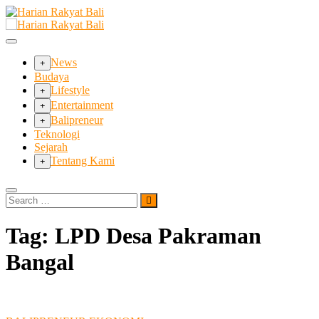
Skip
to
Membangun Semangat Kehidupan dan Berbangsa
content
Harian Rakyat Bali
News
Budaya
Lifestyle
Entertainment
Balipreneur
Teknologi
Sejarah
Tentang Kami
Search
…
Tag:
LPD Desa Pakraman
Bangal