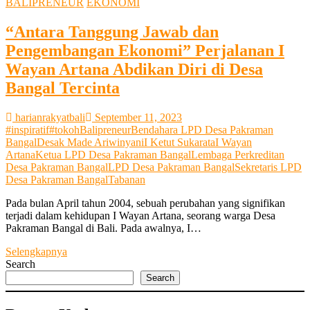
BALIPRENEUR
EKONOMI
“Antara Tanggung Jawab dan
Pengembangan Ekonomi” Perjalanan I
Wayan Artana Abdikan Diri di Desa
Bangal Tercinta
harianrakyatbali
September 11, 2023
#inspiratif
#tokoh
Balipreneur
Bendahara LPD Desa Pakraman
Bangal
Desak Made Ariwinyani
I Ketut Sukarata
I Wayan
Artana
Ketua LPD Desa Pakraman Bangal
Lembaga Perkreditan
Desa Pakraman Bangal
LPD Desa Pakraman Bangal
Sekretaris LPD
Desa Pakraman Bangal
Tabanan
Pada bulan April tahun 2004, sebuah perubahan yang signifikan
terjadi dalam kehidupan I Wayan Artana, seorang warga Desa
Pakraman Bangal di Bali. Pada awalnya, I…
“Antara
Selengkapnya
Tanggung
Search
Jawab
Search
dan
Pengembangan