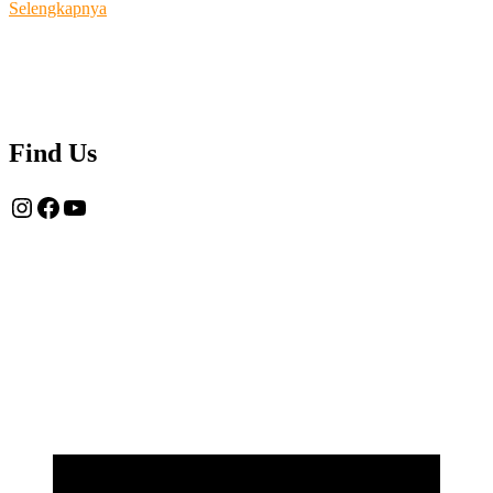
Tentang
Selengkapnya
Kami
Find Us
Instagram
Facebook
YouTube