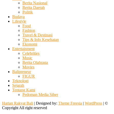
Berita Nasional
Berita Daerah
Politik
Budaya
Lifestyle
Food
Fashion
Travel & Destinasi
Tips & Info Kesehatan
Ekonomi
Entertainment
Celebrities
Music
Berita Olahraga
Movies
Balipreneur
FIGUR
Teknologi
Sejarah
Tentang Kami
Pedoman Media Siber
Harian Rakyat Bali
| Designed by:
Theme Freesia
|
WordPress
| ©
Copyright All right reserved