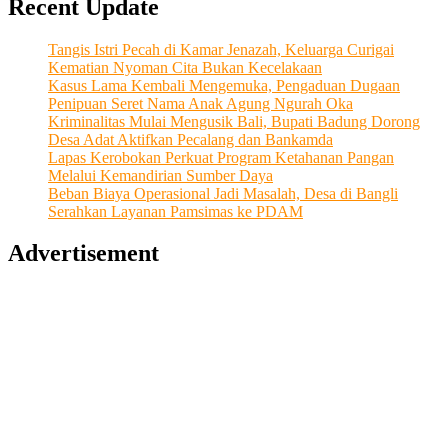
Recent Update
Ekonomi”
Perjalanan
I
Tangis Istri Pecah di Kamar Jenazah, Keluarga Curigai
Wayan
Kematian Nyoman Cita Bukan Kecelakaan
Artana
Kasus Lama Kembali Mengemuka, Pengaduan Dugaan
Abdikan
Penipuan Seret Nama Anak Agung Ngurah Oka
Diri
Kriminalitas Mulai Mengusik Bali, Bupati Badung Dorong
di
Desa Adat Aktifkan Pecalang dan Bankamda
Desa
Lapas Kerobokan Perkuat Program Ketahanan Pangan
Bangal
Melalui Kemandirian Sumber Daya
Tercinta
Beban Biaya Operasional Jadi Masalah, Desa di Bangli
Serahkan Layanan Pamsimas ke PDAM
Advertisement