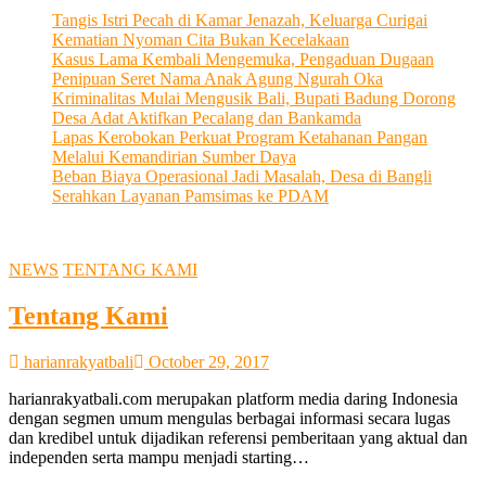
Tangis Istri Pecah di Kamar Jenazah, Keluarga Curigai
Kematian Nyoman Cita Bukan Kecelakaan
Kasus Lama Kembali Mengemuka, Pengaduan Dugaan
Penipuan Seret Nama Anak Agung Ngurah Oka
Kriminalitas Mulai Mengusik Bali, Bupati Badung Dorong
Desa Adat Aktifkan Pecalang dan Bankamda
Lapas Kerobokan Perkuat Program Ketahanan Pangan
Melalui Kemandirian Sumber Daya
Beban Biaya Operasional Jadi Masalah, Desa di Bangli
Serahkan Layanan Pamsimas ke PDAM
NEWS
TENTANG KAMI
Tentang Kami
harianrakyatbali
October 29, 2017
harianrakyatbali.com merupakan platform media daring Indonesia
dengan segmen umum mengulas berbagai informasi secara lugas
dan kredibel untuk dijadikan referensi pemberitaan yang aktual dan
independen serta mampu menjadi starting…