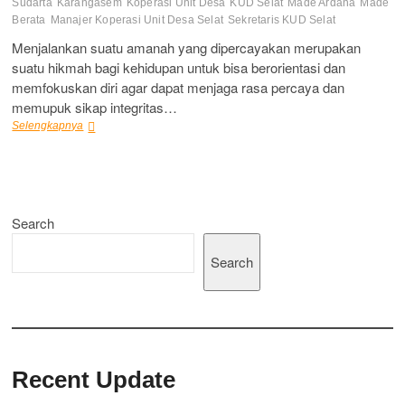
Sudarta
Karangasem
Koperasi Unit Desa
KUD Selat
Made Ardana
Made
Berata
Manajer Koperasi Unit Desa Selat
Sekretaris KUD Selat
Menjalankan suatu amanah yang dipercayakan merupakan
suatu hikmah bagi kehidupan untuk bisa berorientasi dan
memfokuskan diri agar dapat menjaga rasa percaya dan
memupuk sikap integritas…
Sebuah
Selengkapnya
Darma
Untuk
Kesejahteraan
dan
Masa
Search
Depan
Desa
Selat
Search
Recent Update