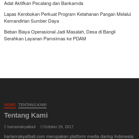
Adat Aktifkan Pecalang dan Bankamda
Lapas Kerobokan Perkuat Program Ketahanan Pangan Melalui
Kemandirian Sumber Daya
Beban Biaya Operasional Jadi Masalah, Desa di Bangli
Serahkan Layanan Pamsimas ke PDAM
NEWS
TENTANG KAMI
Tentang Kami
harianrakyatbali
October 29, 2017
harianrakyatbali.com merupakan platform media daring Indonesia