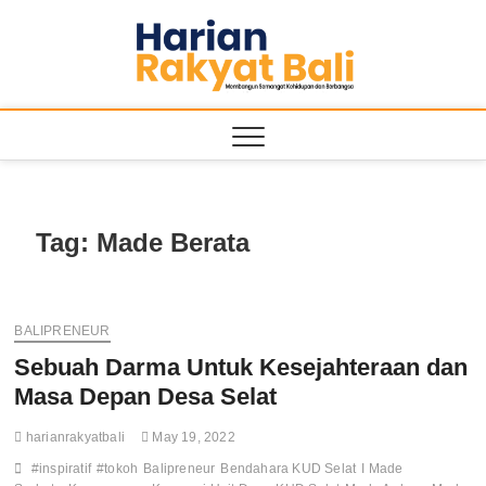
Skip
to
Harian
MEMBANGUN
content
SEMANGAT
KEHIDUPAN
Rakyat
DAN
BERBANGSA
Bali
Tag:
Made Berata
BALIPRENEUR
Sebuah Darma Untuk Kesejahteraan dan
Masa Depan Desa Selat
harianrakyatbali
May 19, 2022
#inspiratif
#tokoh
Balipreneur
Bendahara KUD Selat
I Made