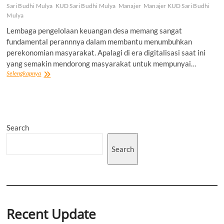
Sari Budhi Mulya
KUD Sari Budhi Mulya
Manajer
Manajer KUD Sari Budhi
Mulya
Lembaga pengelolaan keuangan desa memang sangat
fundamental perannnya dalam membantu menumbuhkan
perekonomian masyarakat. Apalagi di era digitalisasi saat ini
yang semakin mendorong masyarakat untuk mempunyai…
Melesat
Selengkapnya
Signifikan
‘KUD
Sari
Budhi
Mulya’
Search
Menjadi
Lembaga
Fasilitator
Search
Pendongkrak
UMKM
Recent Update