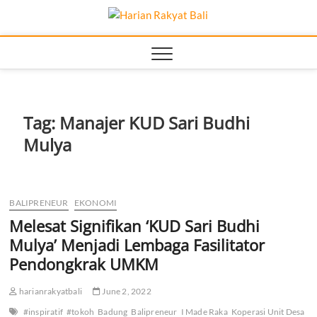
Skip
Harian
to
MEMBANGUN
SEMANGAT
content
KEHIDUPAN DAN
Rakyat
BERBANGSA
Bali
Tag:
Manajer KUD Sari Budhi
Mulya
BALIPRENEUR
EKONOMI
Melesat Signifikan ‘KUD Sari Budhi
Mulya’ Menjadi Lembaga Fasilitator
Pendongkrak UMKM
harianrakyatbali
June 2, 2022
#inspiratif
#tokoh
Badung
Balipreneur
I Made Raka
Koperasi Unit Desa