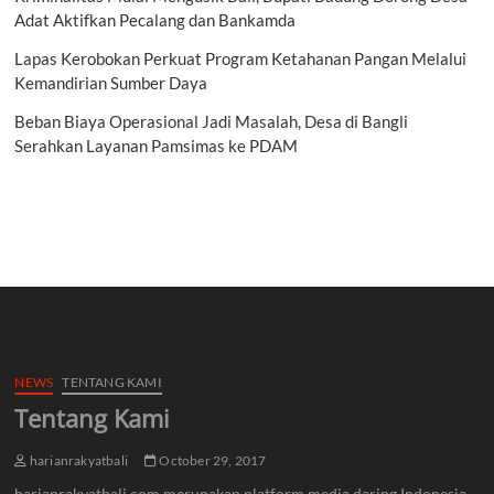
Adat Aktifkan Pecalang dan Bankamda
Lapas Kerobokan Perkuat Program Ketahanan Pangan Melalui
Kemandirian Sumber Daya
Beban Biaya Operasional Jadi Masalah, Desa di Bangli
Serahkan Layanan Pamsimas ke PDAM
NEWS
TENTANG KAMI
Tentang Kami
harianrakyatbali
October 29, 2017
harianrakyatbali.com merupakan platform media daring Indonesia