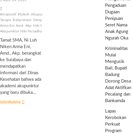
April 24, 2023
Pengaduan
Dugaan
#inspiratif
#tokoh
Akupunktur
Akupunktur
Penipuan
Terapis
Balipreneur
Denpasar
Ni Lih Niken
Seret Nama
Arma Eni Amd. Akp
Niki Husadha
Praktek
Akupunktur Niki Husadha
Anak Agung
Ngurah Oka
Tamat SMA, Ni Luh
Niken Arma Eni,
Kriminalitas
Amd., Akp. berangkat
Mulai
ke Surabaya dan
Mengusik
mendapatkan
Bali, Bupati
informasi dari Dinas
Badung
Kesehatan bahwa ada
Dorong Desa
akademi akupunktur
Adat Aktifkan
yang baru dibuka…
Pecalang dan
Bankamda
Pionir
Selengkapnya
Akupunktur
Lapas
Terapis
di
Kerobokan
Bali
Perkuat
Tingkatkan
Program