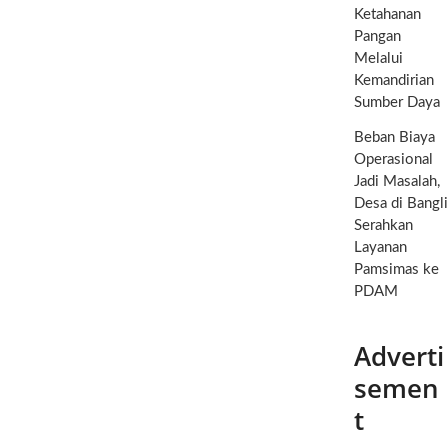
Kesadaran
Ketahanan
Masyarakat
Pangan
Akan
Manfaat
Melalui
Akupunktur
Kemandirian
Melalui
Sumber Daya
Pengabdian
Ni
Beban Biaya
Luh
Operasional
Niken
Jadi Masalah,
Arma
Eni
Desa di Bangli
Serahkan
Layanan
Pamsimas ke
PDAM
Adverti
semen
t