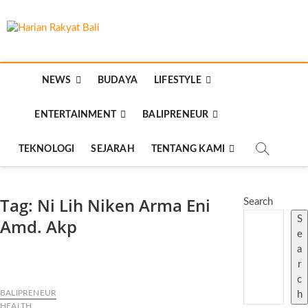
Skip
to
Harian Rakyat
content
MEMBANGUN SEMANGAT KEHIDUPAN DAN
BERBANGSA
Bali
NEWS
BUDAYA
LIFESTYLE
ENTERTAINMENT
BALIPRENEUR
TEKNOLOGI
SEJARAH
TENTANG KAMI
Tag:
Ni Lih Niken Arma Eni
Search
S
Amd. Akp
e
a
r
c
BALIPRENEUR
h
HEALTH