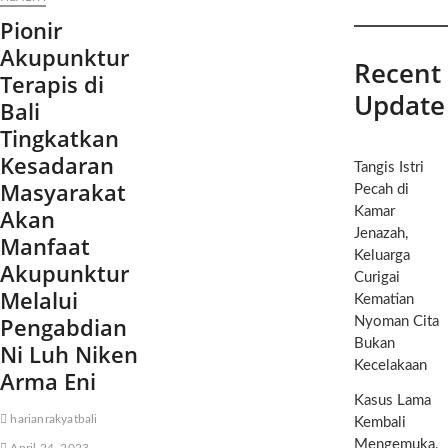
Pionir
Akupunktur
Recent
Terapis di
Update
Bali
Tingkatkan
Kesadaran
Tangis Istri
Masyarakat
Pecah di
Akan
Kamar
Jenazah,
Manfaat
Keluarga
Akupunktur
Curigai
Melalui
Kematian
Pengabdian
Nyoman Cita
Bukan
Ni Luh Niken
Kecelakaan
Arma Eni
Kasus Lama
harianrakyatbali
Kembali
Mengemuka,