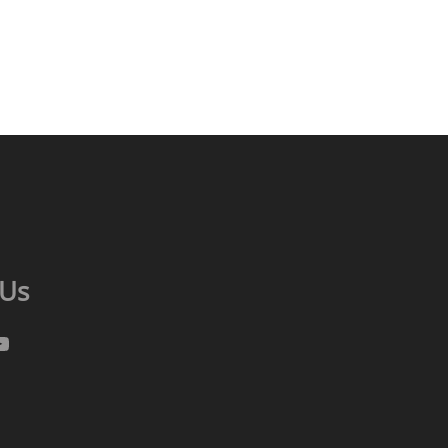
 Us
gram
cebook
ouTube