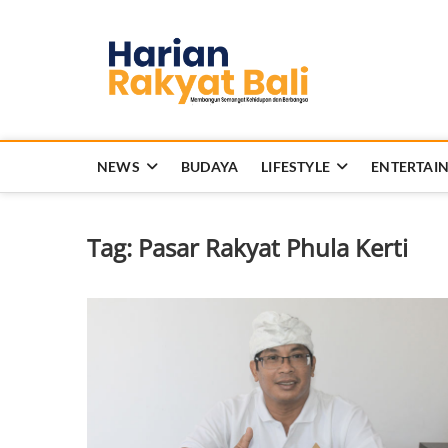
Skip
to
Harian 
content
MEMBANGUN SEMANG
NEWS
BUDAYA
LIFESTYLE
ENTERTAI
Tag:
Pasar Rakyat Phula Kerti