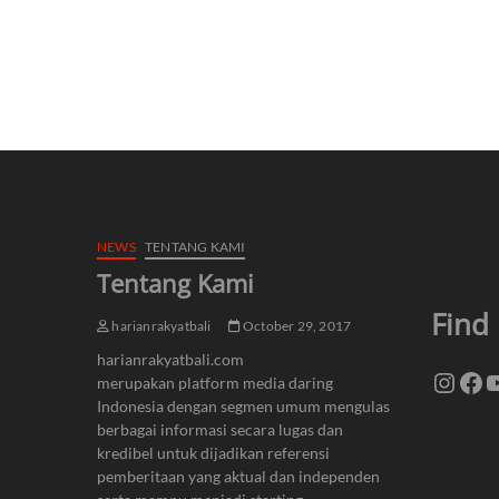
NEWS
TENTANG KAMI
Tentang Kami
Find
harianrakyatbali
October 29, 2017
harianrakyatbali.com
Insta
Fa
Y
merupakan platform media daring
Indonesia dengan segmen umum mengulas
berbagai informasi secara lugas dan
kredibel untuk dijadikan referensi
pemberitaan yang aktual dan independen