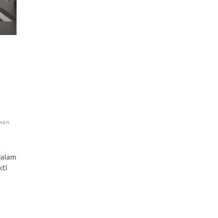
awan
dalam
kti