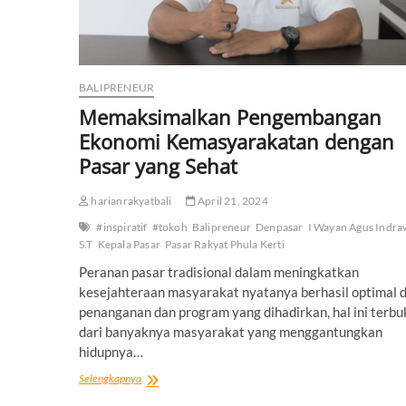
BALIPRENEUR
Memaksimalkan Pengembangan
Ekonomi Kemasyarakatan dengan
Pasar yang Sehat
harianrakyatbali
April 21, 2024
#inspiratif
#tokoh
Balipreneur
Denpasar
I Wayan Agus Indr
S.T
Kepala Pasar
Pasar Rakyat Phula Kerti
Peranan pasar tradisional dalam meningkatkan
kesejahteraan masyarakat nyatanya berhasil optimal 
penanganan dan program yang dihadirkan, hal ini terbu
dari banyaknya masyarakat yang menggantungkan
hidupnya…
Memaksimalkan
Selengkapnya
Pengembangan