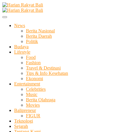
Skip
to
Membangun Semangat Kehidupan dan Berbangsa
content
Harian Rakyat Bali
News
Berita Nasional
Berita Daerah
Politik
Budaya
Lifestyle
Food
Fashion
Travel & Destinasi
Tips & Info Kesehatan
Ekonomi
Entertainment
Celebrities
Music
Berita Olahraga
Movies
Balipreneur
FIGUR
Teknologi
Sejarah
Tentang Kami