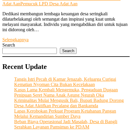
Adat Aan
Pemucuk LPD Desa Adat Aan
Dedikasi membangun lembaga keuangan desa seringkali
dilatarbelakangi oleh semangat dan inspirasi yang kuat untuk
melayani masyarakat. Individu yang mengabdikan diri untuk tujuan
ini didorong oleh…
“LPD
Selengkapnya
Desa
Search
Adat
Search
Aan”
Terus
Recent Update
Adaptif
Membangun
Komunitas
Tangis Istri Pecah di Kamar Jenazah, Keluarga Curigai
yang
Kematian Nyoman Cita Bukan Kecelakaan
Kuat
Kasus Lama Kembali Mengemuka, Pengaduan Dugaan
dengan
Penipuan Seret Nama Anak Agung Ngurah Oka
Memfasilitasi
Kriminalitas Mulai Mengusik Bali, Bupati Badung Dorong
Intermediasi
Desa Adat Aktifkan Pecalang dan Bankamda
Keuangan
Lapas Kerobokan Perkuat Program Ketahanan Pangan
Desa
Melalui Kemandirian Sumber Daya
Beban Biaya Operasional Jadi Masalah, Desa di Bangli
Serahkan Layanan Pamsimas ke PDAM