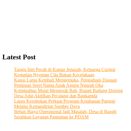
Latest Post
Tangis Istri Pecah di Kamar Jenazah, Keluarga Curigai
Kematian Nyoman Cita Bukan Kecelakaan
Kasus Lama Kembali Mengemuka, Pengaduan Dugaan
Penipuan Seret Nama Anak Agung Ngurah Oka
Kriminalitas Mulai Mengusik Bali, Bupati Badung Dorong
Desa Adat Aktifkan Pecalang dan Bankamda
Lapas Kerobokan Perkuat Program Ketahanan Pangan
Melalui Kemandirian Sumber Daya
Beban Biaya Operasional Jadi Masalah, Desa di Bangli
Serahkan Layanan Pamsimas ke PDAM