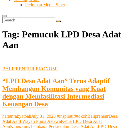
Pedoman Media Siber
Search
…
Tag:
Pemucuk LPD Desa Adat
Aan
BALIPRENEUR
EKONOMI
“LPD Desa Adat Aan” Terus Adaptif
Membangun Komunitas yang Kuat
dengan Memfasilitasi Intermediasi
Keuangan Desa
harianrakyatbali
July 31, 2023
#inspiratif
#tokoh
Balipreneur
Desa
Adat Aan
I Wayan Punia Astawa
Ketua LPD Desa Adat
Aan
Klungkung
Lembaga Perkreditan Desa Adat Aan
LPD Desa